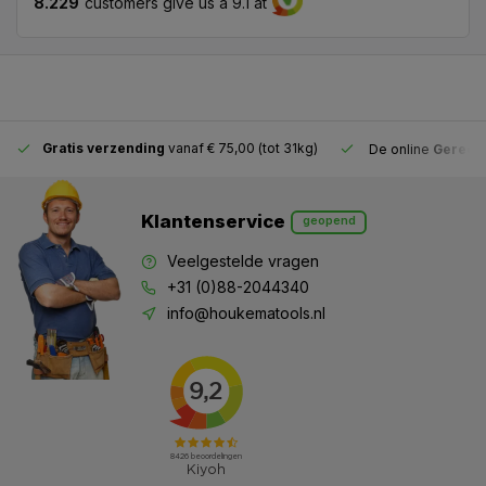
8.229
customers give us a 9.1 at
Gratis verzending
vanaf € 75,00 (tot 31kg)
De online
Gereeds
Klantenservice
geopend
Veelgestelde vragen
+31 (0)88-2044340
info@houkematools.nl