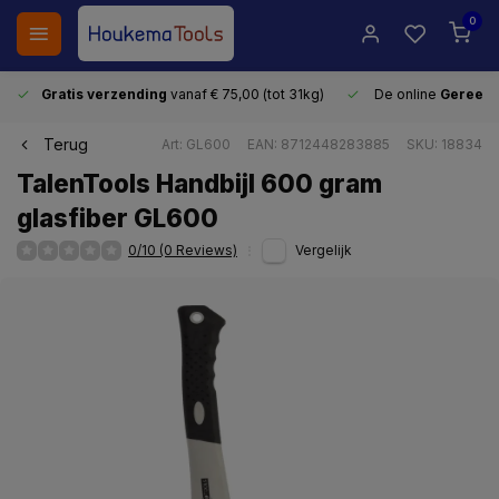
0
Gratis verzending
vanaf € 75,00 (tot 31kg)
De online
Gereeds
Terug
Art: GL600
EAN: 8712448283885
SKU: 18834
TalenTools Handbijl 600 gram
glasfiber GL600
0/10 (0 Reviews)
Vergelijk