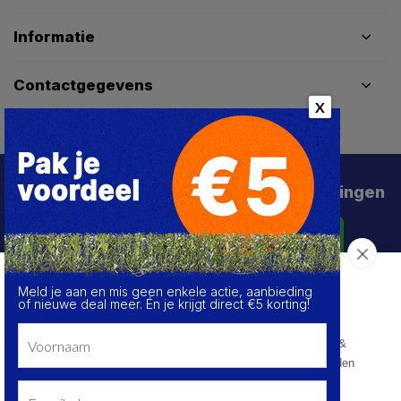
Informatie
Contactgegevens
X
Schrijf je in voor de beste deals en kortingen
Abonneer
Meld je aan en mis geen enkele actie, aanbieding
Over de cookies op deze website
of nieuwe deal meer. Én je krijgt direct €5 korting!
We maken gebruik van cookies om gegevens m.b.t. de
prestaties en het gebruik van deze website te verzamelen &
analyseren, om sociale netwerkfunctionaliteiten aan te bieden
en onze content & advertenties te verbeteren en