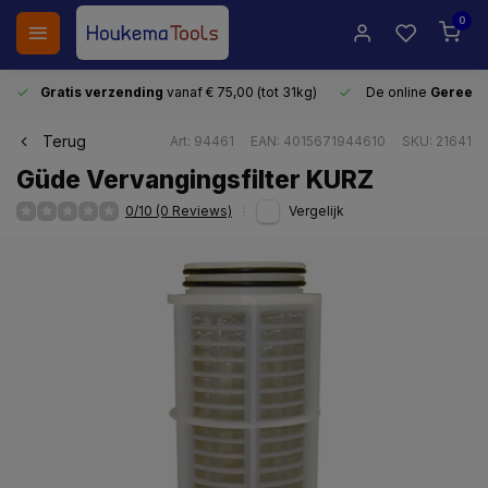
0
Gratis verzending
vanaf € 75,00 (tot 31kg)
De online
Gereeds
Terug
Art: 94461
EAN: 4015671944610
SKU: 21641
Güde Vervangingsfilter KURZ
0/10 (0 Reviews)
Vergelijk