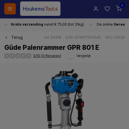
0
Gratis verzending
vanaf € 75,00 (tot 31kg)
De online
Gereeds
Terug
Art: 94419
EAN: 4015671921345
SKU: 20528
Güde Palenrammer GPR 801 E
0/10 (0 Reviews)
Vergelijk