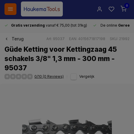
0
Gratis verzending
vanaf € 75,00 (tot 31kg)
De online
Gereeds
Terug
Art: 95037
EAN: 4015671817198
SKU: 21992
Güde Ketting voor Kettingzaag 45
schakels 3/8" 1,3 mm - 300 mm -
95037
0/10 (0 Reviews)
Vergelijk