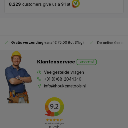
8.229
customers give us a 9.1 at
Gratis verzending
vanaf € 75,00 (tot 31kg)
De online
Gereeds
Klantenservice
geopend
Veelgestelde vragen
+31 (0)88-2044340
info@houkematools.nl