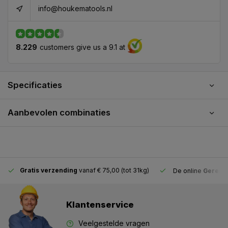
info@houkematools.nl
8.229
customers give us a 9.1 at
Specificaties
Aanbevolen combinaties
Gratis verzending
vanaf € 75,00 (tot 31kg)
De online
Gereeds
Klantenservice
Veelgestelde vragen