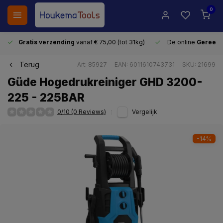
0
Gratis verzending
vanaf € 75,00 (tot 31kg)
De online
Gereeds
Terug
Art: 85927
EAN: 6011610743731
SKU: 21699
Güde Hogedrukreiniger GHD 3200-
225 - 225BAR
0/10 (0 Reviews)
Vergelijk
-14%