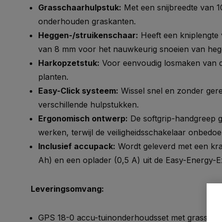
Grasschaarhulpstuk:
Met een snijbreedte van 
onderhouden graskanten.
Heggen-/struikenschaar:
Heeft een kniplengte 
van 8 mm voor het nauwkeurig snoeien van hegge
Harkopzetstuk:
Voor eenvoudig losmaken van de 
planten.
Easy-Click systeem:
Wissel snel en zonder ger
verschillende hulpstukken.
Ergonomisch ontwerp:
De softgrip-handgreep g
werken, terwijl de veiligheidsschakelaar onbedo
Inclusief accupack:
Wordt geleverd met een krac
Ah) en een oplader (0,5 A) uit de Easy-Energy-
Leveringsomvang:
GPS 18-0 accu-tuinonderhoudsset met grasscha