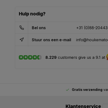
Hulp nodig?
Bel ons
+31 (0)88-2044
Stuur ons een e-mail
info@houkematoo
8.229
customers give us a 9.1 at
Gratis verzending
van
2.00 uur besteld,
vandaag verstuurd
Klantenservice