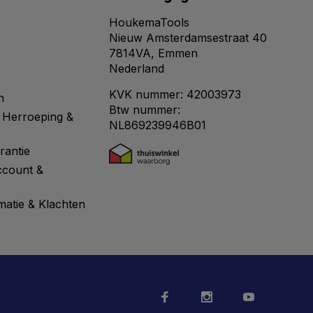
HoukemaTools
Nieuw Amsterdamsestraat 40
7814VA, Emmen
Nederland
KVK nummer: 42003973
n
Btw nummer:
 Herroeping &
NL869239946B01
rantie
ccount &
matie & Klachten