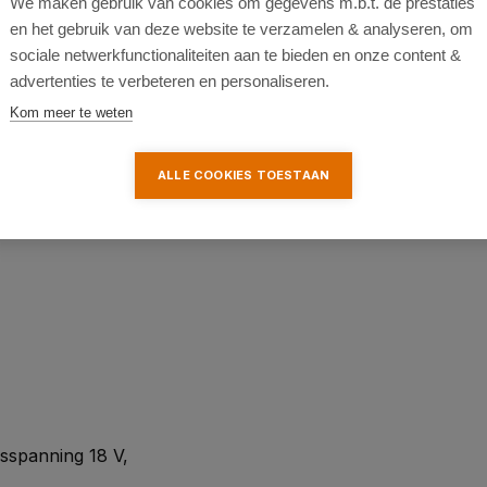
We maken gebruik van cookies om gegevens m.b.t. de prestaties
en het gebruik van deze website te verzamelen & analyseren, om
sociale netwerkfunctionaliteiten aan te bieden en onze content &
advertenties te verbeteren en personaliseren.
 en laders uit de 18V E³-
Kom meer te weten
ALLE COOKIES TOESTAAN
sspanning 18 V,