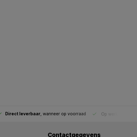
Direct leverbaar
, wanneer op voorraad
Op werkdagen voo
Contactgegevens