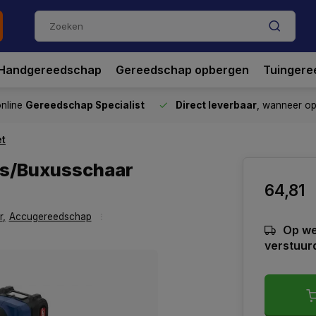
Handgereedschap
Gereedschap opbergen
Tuingere
nline
Gereedschap Specialist
Direct leverbaar
, wanneer o
et
as/Buxusschaar
64,81
r
,
Accugereedschap
Op we
verstuur