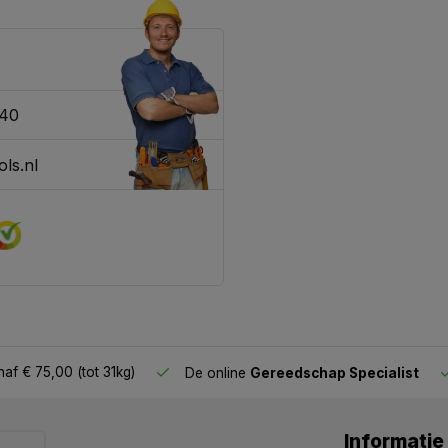
340
ls.nl
af € 75,00 (tot 31kg)
De online
Gereedschap Specialist
Informatie