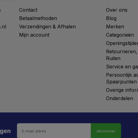
n
Contact
Over ons
0
Betaalmethoden
Blog
.nl
Verzendingen & Afhalen
Merken
Mijn account
Categorieën
Openingstijde
Retourneren,
Ruilen
Service en ga
Persoonlijk a
Spaarpunten
Overige infor
Onderdelen
ngen
Abonneer
 hebt de weg vrij gemaaid naar €5 korting!