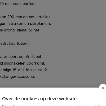
100 mm voor perfect
van 200 mm en een snijdikte
n, struiken en sierplanten.
grond, ideaal bij het
eedschap tussen
arandeert comfortabel
eld inschakelen voorkomt.
htige 18 V Li-Ion-accu (2
Exchange-accuserie.
Over de cookies op deze website
ar-, heggenschaar- en