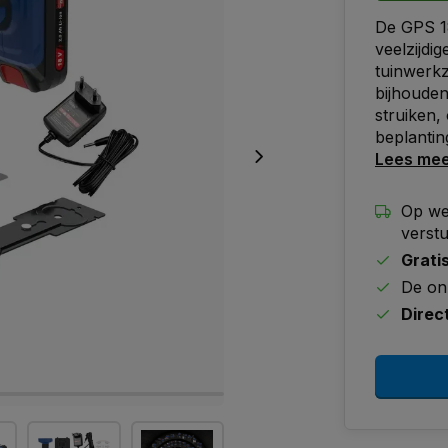
De GPS 1
veelzijdi
tuinwerkz
bijhouden
struiken,
beplantin
Lees me
Op we
verst
Grati
De on
Direc