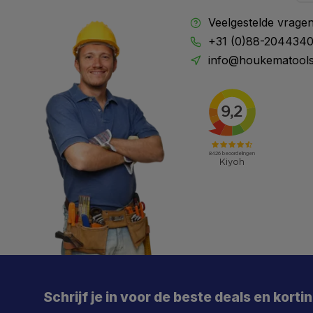
Veelgestelde vrage
+31 (0)88-204434
info@houkematools
X
Meld je aan en mis geen enkele actie, aanbieding
of nieuwe deal meer. Én je krijgt direct €5 korting!
Schrijf je in voor de beste deals en korti
Je