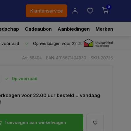
0
Klantenservice
edschap
Cadeaubon
Aanbiedingen
Merken
p voorraad
Op werkdagen voor 22.00 uur besteld,
vandaag ve
Art: 58404
EAN: 4015671404930
SKU: 20725
Op voorraad
rkdagen voor 22.00 uur besteld = vandaag
d
Toevoegen aan winkelwagen