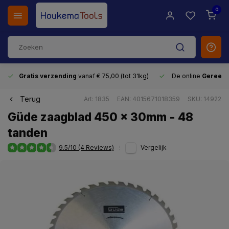
0
Gratis verzending
vanaf € 75,00 (tot 31kg)
De online
Gereeds
Terug
Art: 1835
EAN: 4015671018359
SKU: 14922
Güde zaagblad 450 x 30mm - 48
tanden
9.5/10 (4 Reviews)
Vergelijk