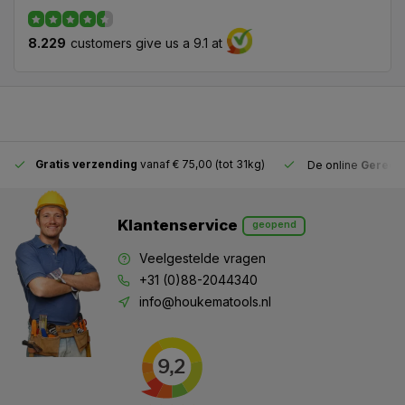
8.229
customers give us a 9.1 at
Gratis verzending
vanaf € 75,00 (tot 31kg)
De online
Gereeds
Klantenservice
geopend
Veelgestelde vragen
+31 (0)88-2044340
info@houkematools.nl