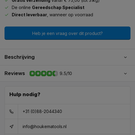
Gratis verzending
vanaf € 75,00 (tot 31kg)
De online
Gereedschap Specialist
Direct leverbaar
, wanneer op voorraad
Heb je een vraag over dit product?
Beschrijving
Reviews
9.5/10
Hulp nodig?
+31 (0)88-2044340
info@houkematools.nl