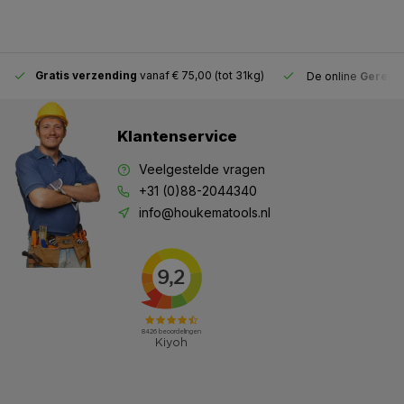
Gratis verzending
vanaf € 75,00 (tot 31kg)
De online
Gereeds
Klantenservice
Veelgestelde vragen
+31 (0)88-2044340
info@houkematools.nl