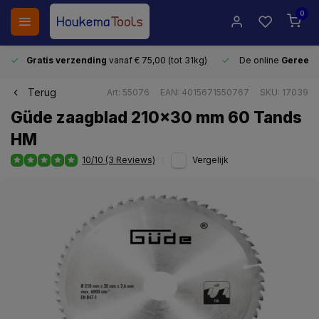
0
Gratis verzending
vanaf € 75,00 (tot 31kg)
De online
Gereeds
Terug
Art: 55076
EAN: 4015671550767
SKU: 17039
Güde zaagblad 210x30 mm 60 Tands
HM
10/10 (3 Reviews)
Vergelijk