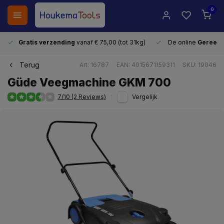
0
Gratis verzending
vanaf € 75,00 (tot 31kg)
De online
Gereeds
Terug
Art: 16787
EAN: 4015671159311
SKU: 19046
Güde Veegmachine GKM 700
7/10 (2 Reviews)
Vergelijk