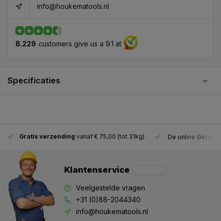
info@houkematools.nl
8.229
customers give us a 9.1 at
Specificaties
Gratis verzending
vanaf € 75,00 (tot 31kg)
De online
Gereeds
Klantenservice
Veelgestelde vragen
+31 (0)88-2044340
info@houkematools.nl