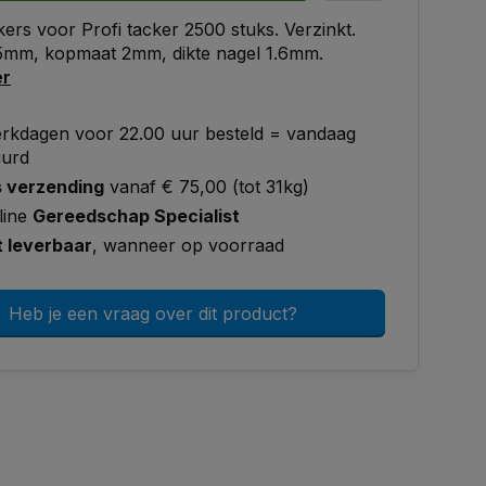
kers voor Profi tacker 2500 stuks. Verzinkt.
5mm, kopmaat 2mm, dikte nagel 1.6mm.
er
rkdagen voor 22.00 uur besteld = vandaag
uurd
s verzending
vanaf € 75,00 (tot 31kg)
line
Gereedschap Specialist
t leverbaar
, wanneer op voorraad
Heb je een vraag over dit product?