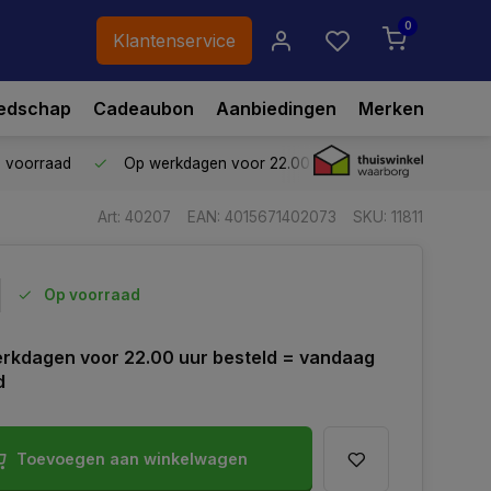
0
Klantenservice
edschap
Cadeaubon
Aanbiedingen
Merken
p voorraad
Op werkdagen voor 22.00 uur besteld,
vandaag ve
Art: 40207
EAN: 4015671402073
SKU: 11811
Op voorraad
rkdagen voor 22.00 uur besteld = vandaag
d
Toevoegen aan winkelwagen