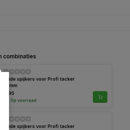
 combinaties
Güde spijkers voor Profi tacker
32mm
9,95
Op voorraad
Güde spijkers voor Profi tacker