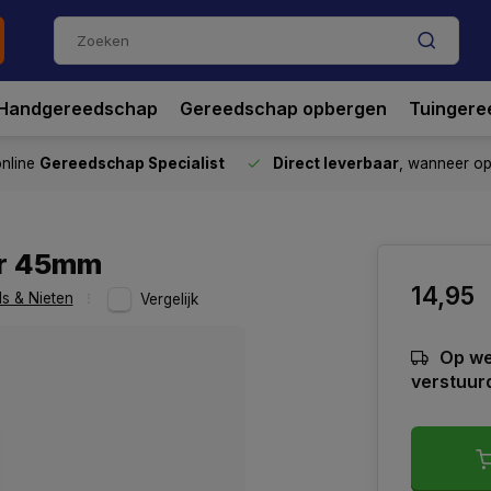
Handgereedschap
Gereedschap opbergen
Tuingere
nline
Gereedschap Specialist
Direct leverbaar
, wanneer o
er 45mm
14,95
s & Nieten
Vergelijk
Op we
verstuur