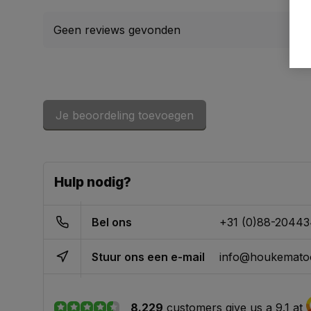
Geen reviews gevonden
Je beoordeling toevoegen
Hulp nodig?
Bel ons
+31 (0)88-2044
Stuur ons een e-mail
info@houkematoo
8.229
customers give us a 9.1 at