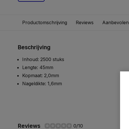
Productomschrijving
Reviews
Aanbevolen
Beschrijving
Inhoud: 2500 stuks
Lengte: 45mm
Kopmaat: 2,0mm
Nageldikte: 1,6mm
Reviews
0/10