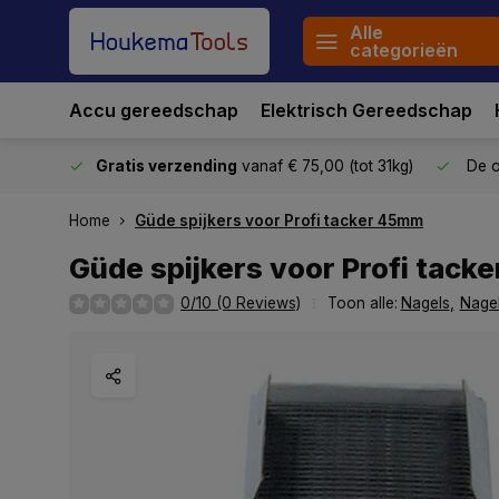
Alle
categorieën
Accu gereedschap
Elektrisch Gereedschap
stuurd
Gratis verzending
vanaf € 75,00 (tot 31kg)
De o
Home
Güde spijkers voor Profi tacker 45mm
Güde spijkers voor Profi tack
0/10 (0 Reviews)
Toon alle:
Nagels
,
Nagel