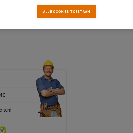
ALLE COOKIES TOESTAAN
340
ls.nl