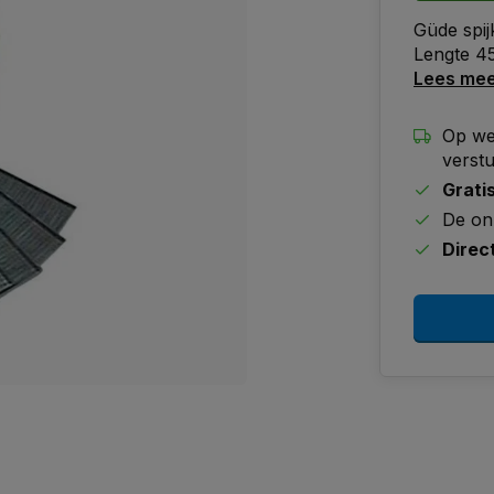
Güde spij
Lengte 4
Lees me
Op we
verst
Grati
De on
Direc