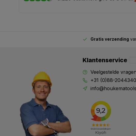
Gratis verzending
van
2.00 uur besteld,
vandaag verstuurd
Klantenservice
Veelgestelde vrage
+31 (0)88-204434
info@houkematools