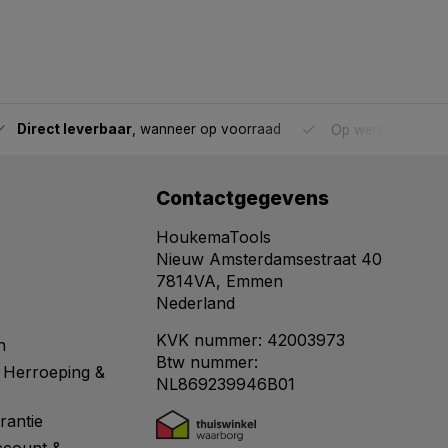
Direct leverbaar
, wanneer op voorraad
Op werkdagen voo
Contactgegevens
HoukemaTools
Nieuw Amsterdamsestraat 40
7814VA, Emmen
Nederland
KVK nummer: 42003973
n
Btw nummer:
 Herroeping &
NL869239946B01
rantie