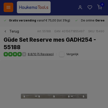
0
Gratis verzending
vanaf € 75,00 (tot 31kg)
De online
Gereeds
Terug
Art: 55188
EAN: 4015671855497
SKU: 15490
Güde Set Reserve mes GADH254 -
55188
8.8/10 (5 Reviews)
Vergelijk