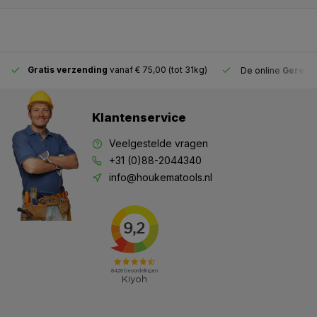
Gratis verzending
vanaf € 75,00 (tot 31kg)
De online
Gereeds
Klantenservice
Veelgestelde vragen
+31 (0)88-2044340
info@houkematools.nl