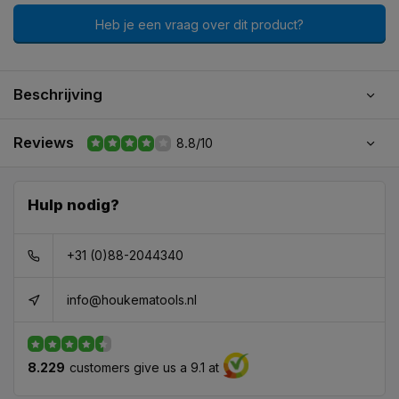
Heb je een vraag over dit product?
Beschrijving
Reviews
8.8/10
Hulp nodig?
+31 (0)88-2044340
info@houkematools.nl
8.229
customers give us a 9.1 at