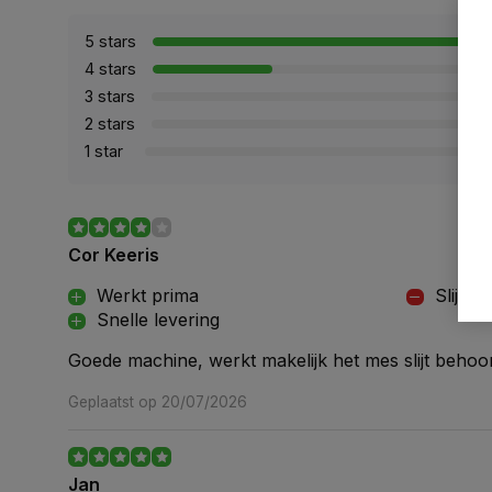
5 stars
4 stars
3 stars
2 stars
1 star
Cor Keeris
Werkt prima
Slijt sn
Snelle levering
Goede machine, werkt makelijk het mes slijt behoorl
Geplaatst op 20/07/2026
Jan