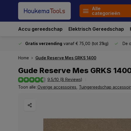
Alle
categorieën
Accu gereedschap
Elektrisch Gereedschap
stuurd
Gratis verzending
vanaf € 75,00 (tot 31kg)
De o
Home
Gude Reserve Mes GRKS 1400
Gude Reserve Mes GRKS 140
9.5/10 (8 Reviews)
Toon alle:
Overige accessoires
,
Tuingereedschap accessoi