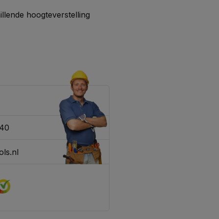
Verschillende hoogteverstelling
340
ls.nl
 messen staken al uit de