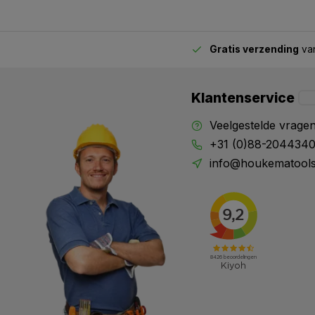
H. Caspers
Gratis verzending
van
2.00 uur besteld,
vandaag verstuurd
Super machine
Geplaatst op 24/10/2024
Klantenservice
Veelgestelde vrage
Arnold
+31 (0)88-204434
Snel geleverd, Top
info@houkematools
Geplaatst op 20/10/2024
Winter
Goede messen en snel geleverd
Geplaatst op 06/05/2024
X