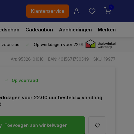
0
Klantenservice
edschap
Cadeaubon
Aanbiedingen
Merken
p voorraad
Op werkdagen voor 22.00 uur besteld,
vandaag ve
Art: 95326-01010
EAN: 4015671750549
SKU: 19977
Op voorraad
rkdagen voor 22.00 uur besteld = vandaag
d
Toevoegen aan winkelwagen