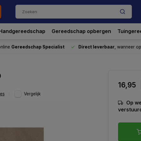
Handgereedschap
Gereedschap opbergen
Tuingere
nline
Gereedschap Specialist
Direct leverbaar
, wanneer o
0
16,95
res
Vergelijk
Op we
verstuur