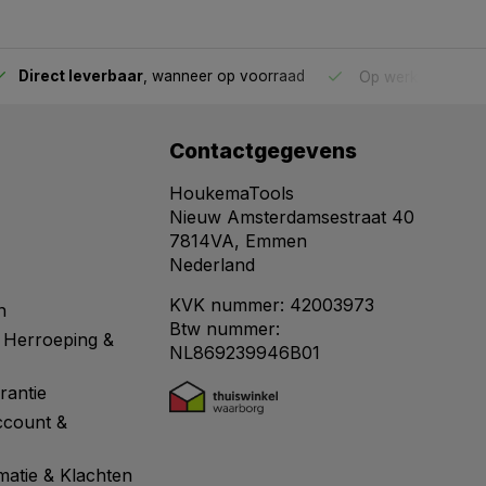
Direct leverbaar
, wanneer op voorraad
Op werkdagen voo
Contactgegevens
HoukemaTools
Nieuw Amsterdamsestraat 40
7814VA, Emmen
Nederland
KVK nummer: 42003973
n
Btw nummer:
 Herroeping &
NL869239946B01
rantie
ccount &
matie & Klachten