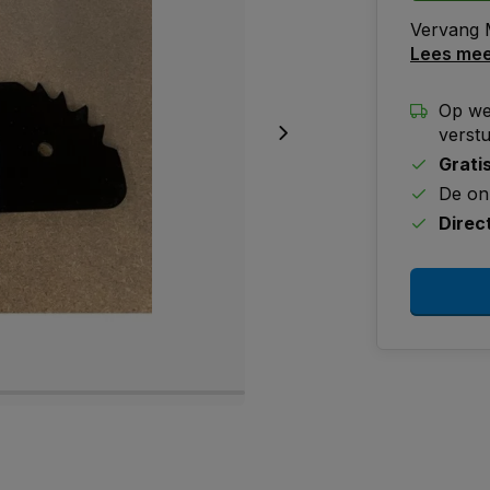
Vervang
Lees me
Op we
verst
Grati
De on
Direc