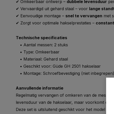
✔ Omkeerbaar ontwerp –
dubbele levensduur
pe
✔ Vervaardigd uit gehard staal – voor
lange standt
✔ Eenvoudige montage –
snel te vervangen
met s
✔ Zorgt voor optimale hakselprestaties –
constante
Technische specificaties
• Aantal messen: 2 stuks
• Type: Omkeerbaar
• Materiaal: Gehard staal
• Geschikt voor: Güde GH 2501 hakselaar
• Montage: Schroefbevestiging (niet inbegrepen
Aanvullende informatie
Regelmatig vervangen of omkeren van de messen ve
levensduur van de hakselaar, maar voorkomt ook 
Deze set is uitsluitend geschikt voor het model
GH 