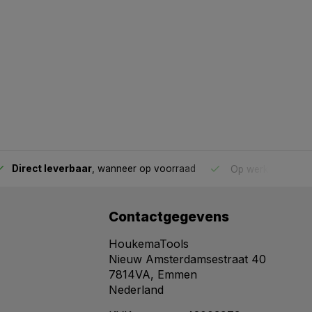
Direct leverbaar
, wanneer op voorraad
Op werkdagen voo
Contactgegevens
HoukemaTools
Nieuw Amsterdamsestraat 40
7814VA, Emmen
Nederland