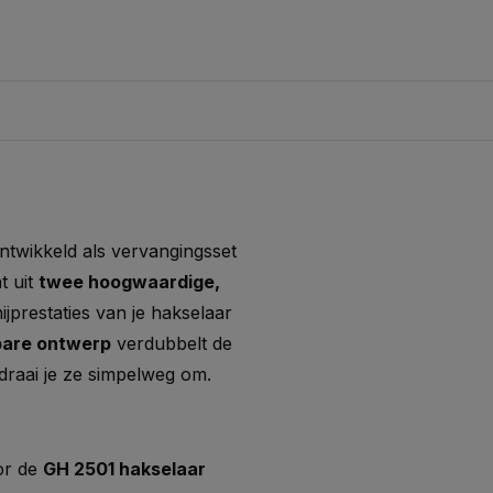
ontwikkeld als vervangingsset
t uit
twee hoogwaardige,
jprestaties van je hakselaar
are ontwerp
verdubbelt de
draai je ze simpelweg om.
or de
GH 2501 hakselaar