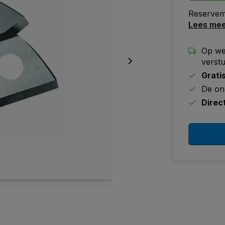
Reservem
Lees me
Op we
verst
Grati
De on
Direc