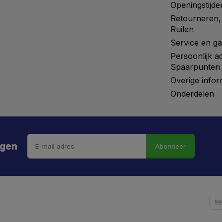
Openingstijde
Retourneren,
Ruilen
Service en ga
Persoonlijk a
Spaarpunten
Overige infor
Onderdelen
ngen
Abonneer
 hebt de weg vrij gemaaid naar €5 korting!
kortingscode is onderweg naar je mailbox.