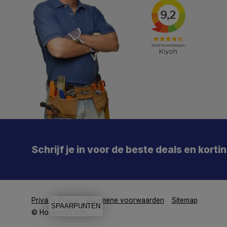
X
Meld je aan en mis geen enkele actie, aanbieding
of nieuwe deal meer. Én je krijgt direct €5 korting!
Schrijf je in voor de beste deals en korti
Je
De 
Particulier
Zakelijk
Privacy Policy
Algemene voorwaarden
Sitemap
SPAARPUNTEN
Aanmelden
© HoukemaTools