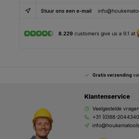
Stuur ons een e-mail
info@houkematoo
8.229
customers give us a 9.1 at
Gratis verzending
van
2.00 uur besteld,
vandaag verstuurd
Klantenservice
Veelgestelde vrage
+31 (0)88-204434
info@houkematools