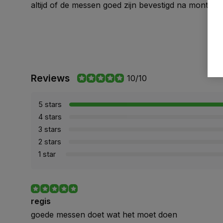
altijd of de messen goed zijn bevestigd na montage
Reviews
10/10
5 stars
4 stars
3 stars
2 stars
1 star
regis
goede messen doet wat het moet doen