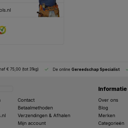
ls.nl
af € 75,00 (tot 31kg)
De online
Gereedschap Specialist
Informatie
n
Contact
Over ons
0
Betaalmethoden
Blog
.nl
Verzendingen & Afhalen
Merken
Mijn account
Categorieën