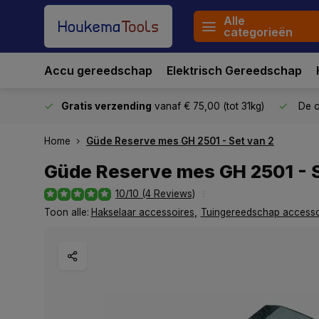
Alle
categorieën
Accu gereedschap
Elektrisch Gereedschap
stuurd
Gratis verzending
vanaf € 75,00 (tot 31kg)
De o
Home
Güde Reserve mes GH 2501 - Set van 2
Güde Reserve mes GH 2501 - S
10/10 (4 Reviews)
Toon alle:
Hakselaar accessoires
,
Tuingereedschap accesso