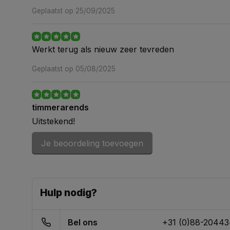
Geplaatst op 25/09/2025
Werkt terug als nieuw zeer tevreden
Geplaatst op 05/08/2025
timmerarends
Uitstekend!
Geplaatst op 27/04/2023
Je beoordeling toevoegen
Jaap Celie
Hulp nodig?
Prima bedrijf Bij mij was er wat verkeerd gedaan me
opmerking er over is dit heel snel door ze opgelos
Bel ons
+31 (0)88-2044
Geplaatst op 16/09/2022