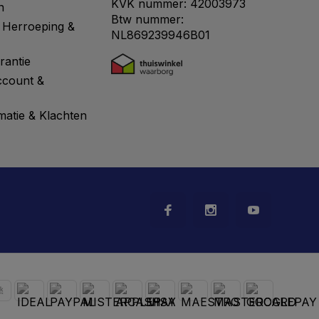
KVK nummer: 42003973
n
Btw nummer:
 Herroeping &
NL869239946B01
rantie
ccount &
matie & Klachten