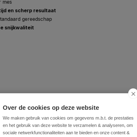
r mes
ijd en scherp resultaat
tandaard gereedschap
 snijkwaliteit
)
Over de cookies op deze website
rlengt niet alleen de
We maken gebruik van cookies om gegevens m.b.t. de prestaties
overbelasting van de motor.
en het gebruik van deze website te verzamelen & analyseren, om
2501
van Güde. Controleer
sociale netwerkfunctionaliteiten aan te bieden en onze content &