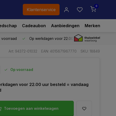
0
Klantenservice
edschap
Cadeaubon
Aanbiedingen
Merken
p voorraad
Op werkdagen voor 22.00 uur besteld,
vandaag ve
Art: 94372-01032
EAN: 4015671967770
SKU: 18849
Op voorraad
rkdagen voor 22.00 uur besteld = vandaag
d
Toevoegen aan winkelwagen