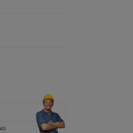
t de bestelling na mijn
t Toppers zijn het
340