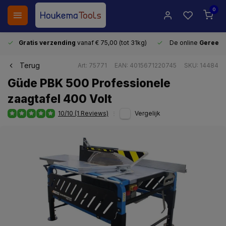
0
Gratis verzending
vanaf € 75,00 (tot 31kg)
De online
Gereeds
Terug
Art: 75771
EAN: 4015671220745
SKU: 14484
Güde PBK 500 Professionele
zaagtafel 400 Volt
10/10 (1 Reviews)
Vergelijk