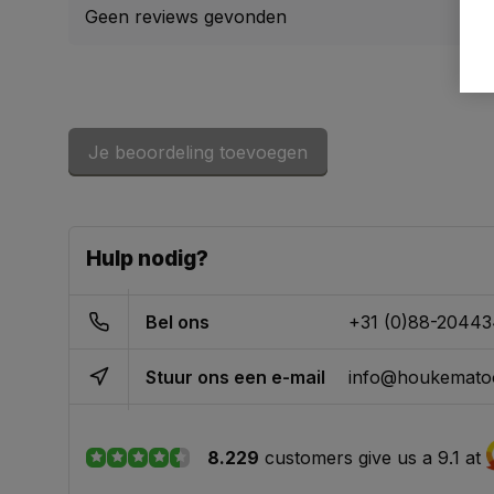
Geen reviews gevonden
Je beoordeling toevoegen
Hulp nodig?
Bel ons
+31 (0)88-2044
Stuur ons een e-mail
info@houkematoo
8.229
customers give us a 9.1 at