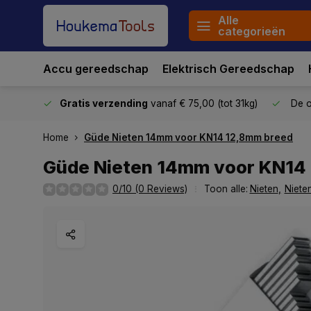
Alle
categorieën
Accu gereedschap
Elektrisch Gereedschap
stuurd
Gratis verzending
vanaf € 75,00 (tot 31kg)
De o
Home
Güde Nieten 14mm voor KN14 12,8mm breed
Güde Nieten 14mm voor KN14
0/10 (0 Reviews)
Toon alle:
Nieten
,
Niete