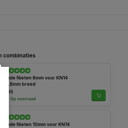
 combinaties
Güde Nieten 8mm voor KN14
12,8mm breed
7,95
Op voorraad
Güde Nieten 10mm voor KN14