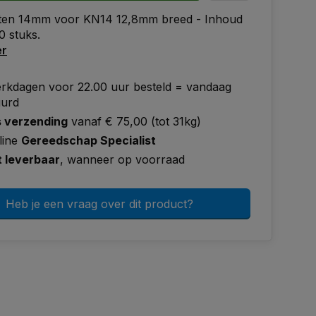
ten 14mm voor KN14 12,8mm breed - Inhoud
0 stuks.
er
rkdagen voor 22.00 uur besteld = vandaag
uurd
s verzending
vanaf € 75,00 (tot 31kg)
line
Gereedschap Specialist
t leverbaar
, wanneer op voorraad
Heb je een vraag over dit product?