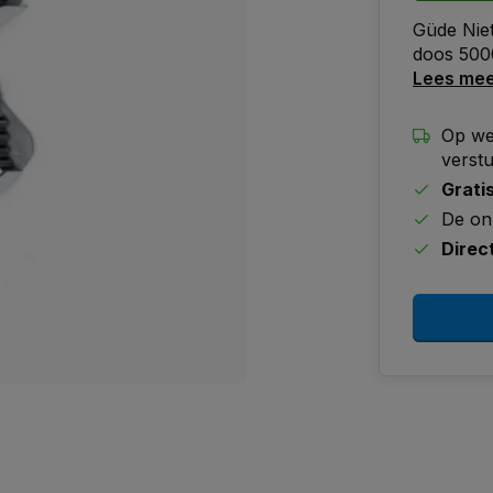
Güde Nie
doos 500
Lees me
Op we
verst
Grati
De on
Direc