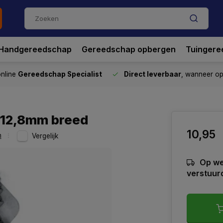
Handgereedschap
Gereedschap opbergen
Tuingere
nline
Gereedschap Specialist
Direct leverbaar
, wanneer o
 12,8mm breed
10,95
n
Vergelijk
Op we
verstuur