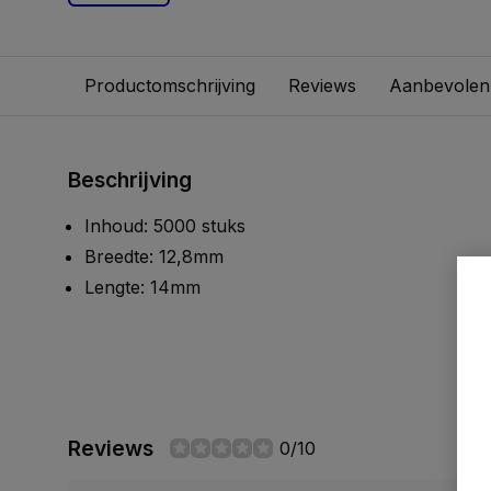
Productomschrijving
Reviews
Aanbevolen
Beschrijving
Inhoud: 5000 stuks
Breedte: 12,8mm
Lengte: 14mm
Reviews
0/10