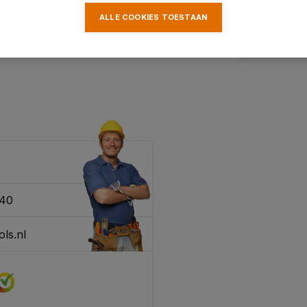
ALLE COOKIES TOESTAAN
340
ls.nl