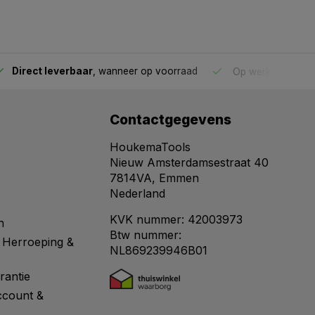
Direct leverbaar
, wanneer op voorraad
Op werkdagen voo
Contactgegevens
HoukemaTools
Nieuw Amsterdamsestraat 40
7814VA, Emmen
Nederland
KVK nummer: 42003973
n
Btw nummer:
 Herroeping &
NL869239946B01
rantie
ccount &