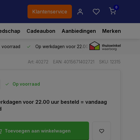
0
Klantenservice
edschap
Cadeaubon
Aanbiedingen
Merken
p voorraad
Op werkdagen voor 22.00 uur besteld,
vandaag ve
Art: 40272
EAN: 4015671402721
SKU: 12315
Op voorraad
rkdagen voor 22.00 uur besteld = vandaag
d
Toevoegen aan winkelwagen