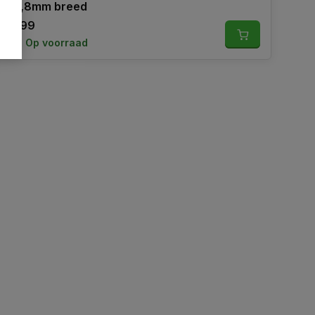
12,8mm breed
8,99
Op voorraad