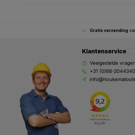
Gratis verzending
van
2.00 uur besteld,
vandaag verstuurd
Klantenservice
Veelgestelde vrage
+31 (0)88-204434
info@houkematools