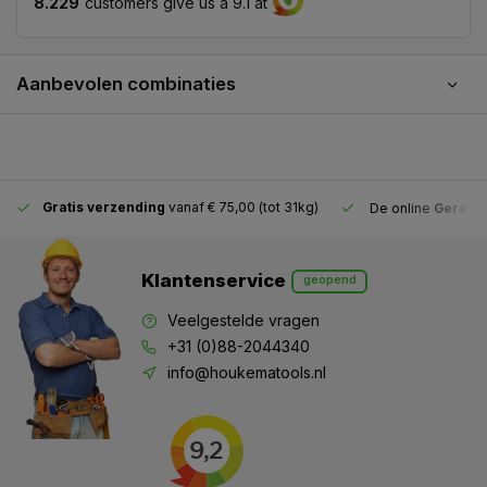
8.229
customers give us a 9.1 at
Aanbevolen combinaties
Gratis verzending
vanaf € 75,00 (tot 31kg)
De online
Gereeds
Klantenservice
geopend
Veelgestelde vragen
+31 (0)88-2044340
info@houkematools.nl