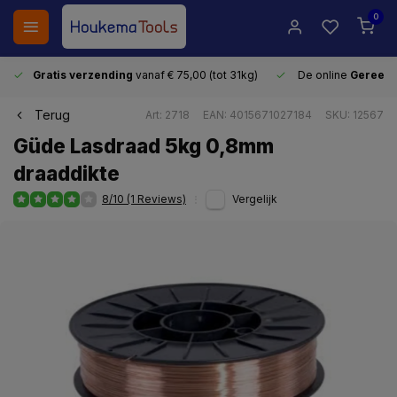
0
Gratis verzending
vanaf € 75,00 (tot 31kg)
De online
Gereeds
Terug
Art: 2718
EAN: 4015671027184
SKU: 12567
Güde Lasdraad 5kg 0,8mm
draaddikte
8/10 (1 Reviews)
Vergelijk