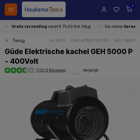
0
Gratis verzending
vanaf € 75,00 (tot 31kg)
De online
Gereeds
Terug
Art: 85131
EAN: 4015671970152
SKU: 18883
Güde Elektrische kachel GEH 5000 P
- 400Volt
7/10 (2 Reviews)
Vergelijk
114