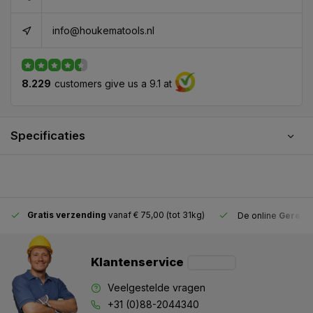
info@houkematools.nl
8.229
customers give us a 9.1 at
Specificaties
Gratis verzending
vanaf € 75,00 (tot 31kg)
De online
Gereeds
Klantenservice
Veelgestelde vragen
+31 (0)88-2044340