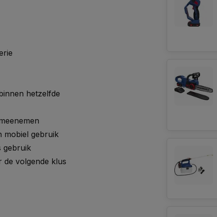
erie
binnen hetzelfde
n meenemen
n mobiel gebruik
s gebruik
r de volgende klus