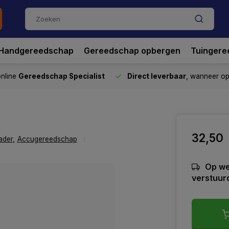
Handgereedschap
Gereedschap opbergen
Tuingere
nline
Gereedschap Specialist
Direct leverbaar
, wanneer o
32,50
ader
,
Accugereedschap
Op we
verstuur