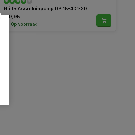
Güde Accu tuinpomp GP 18-401-30
139,95
Op voorraad