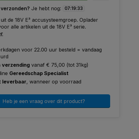
 verzonden?
Je hebt nog:
07
:
19
:
32
uit de 18V E³ accusysteemgroep. Oplader
oor alle artikelen uit de 18V E³ serie.
er
rkdagen voor 22.00 uur besteld = vandaag
uurd
s verzending
vanaf € 75,00 (tot 31kg)
line
Gereedschap Specialist
t leverbaar
, wanneer op voorraad
Heb je een vraag over dit product?