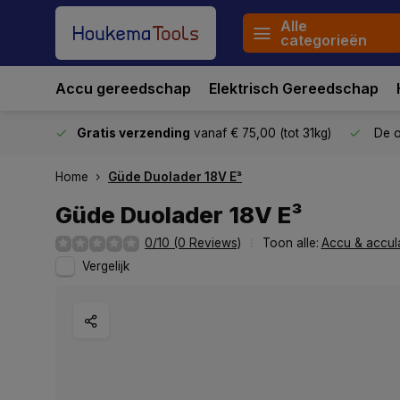
Alle
categorieën
Accu gereedschap
Elektrisch Gereedschap
stuurd
Gratis verzending
vanaf € 75,00 (tot 31kg)
De o
Home
Güde Duolader 18V E³
Güde Duolader 18V E³
0/10 (0 Reviews)
Toon alle:
Accu & accul
Vergelijk