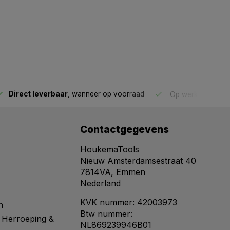
Direct leverbaar
, wanneer op voorraad
Op werkdagen voo
Contactgegevens
HoukemaTools
Nieuw Amsterdamsestraat 40
7814VA, Emmen
Nederland
KVK nummer: 42003973
n
Btw nummer:
 Herroeping &
NL869239946B01