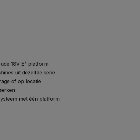
Güde 18V E³ platform
nes uit dezelfde serie
age of op locatie
perken
usysteem met één platform