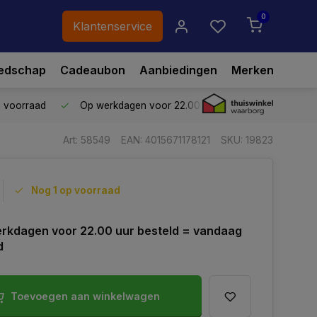
0
Klantenservice
edschap
Cadeaubon
Aanbiedingen
Merken
p voorraad
Op werkdagen voor 22.00 uur besteld,
vandaag ve
Art: 58549
EAN: 4015671178121
SKU: 19823
Nog 1 op voorraad
rkdagen voor 22.00 uur besteld = vandaag
d
Toevoegen aan winkelwagen