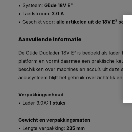
• Systeem:
Güde 18V E³
• Laadstroom:
3.0 A
• Geschikt voor:
alle artikelen uit de 18V E³ serie
Aanvullende informatie
De Güde Duolader 18V E³ is bedoeld als lader bin
platform en vormt daarmee een praktische keuze v
beschikken over machines en accu’s uit deze seri
accusysteem blijft het gebruik overzichtelijk en effic
Verpakkingsinhoud
• Lader 3.0A:
1 stuks
Gewicht en verpakkingsmaten
• Lengte verpakking:
235 mm