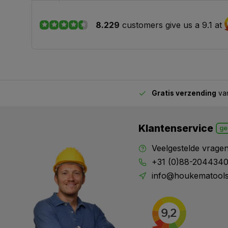
8.229
customers give us a 9.1 at
Gratis verzending
van
2.00 uur besteld,
vandaag verstuurd
Klantenservice
ge
Veelgestelde vrage
+31 (0)88-204434
info@houkematools