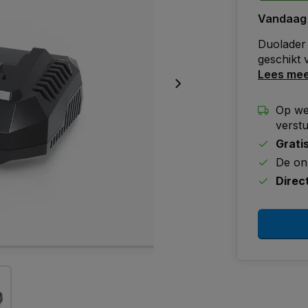
Vandaag
Duolader 
geschikt v
Lees me
Op we
verst
Grati
De on
Direc