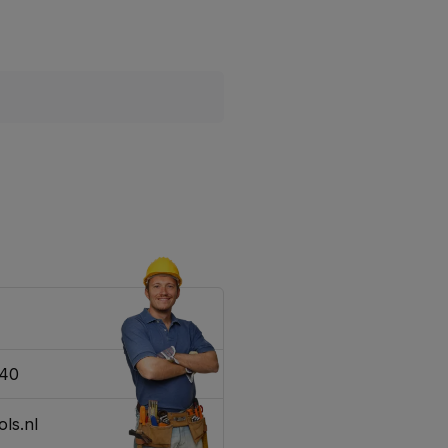
340
ls.nl