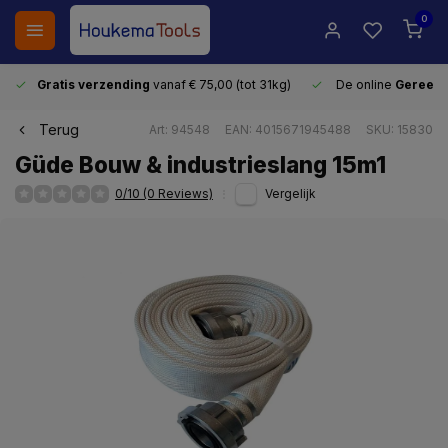
0
Gratis verzending
vanaf € 75,00 (tot 31kg)
De online
Gereeds
Terug
Art: 94548
EAN: 4015671945488
SKU: 15830
Güde Bouw & industrieslang 15m1
0/10 (0 Reviews)
Vergelijk