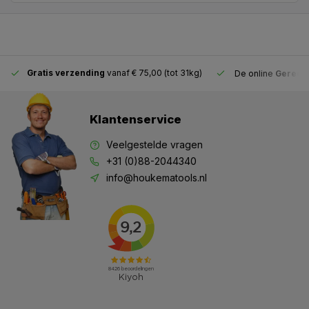
Gratis verzending
vanaf € 75,00 (tot 31kg)
De online
Gereeds
Klantenservice
Veelgestelde vragen
+31 (0)88-2044340
info@houkematools.nl