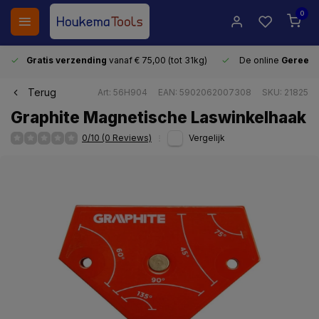
0
Gratis verzending
vanaf € 75,00 (tot 31kg)
De online
Gereeds
Terug
Art: 56H904
EAN: 5902062007308
SKU: 21825
Graphite Magnetische Laswinkelhaak
0/10 (0 Reviews)
Vergelijk