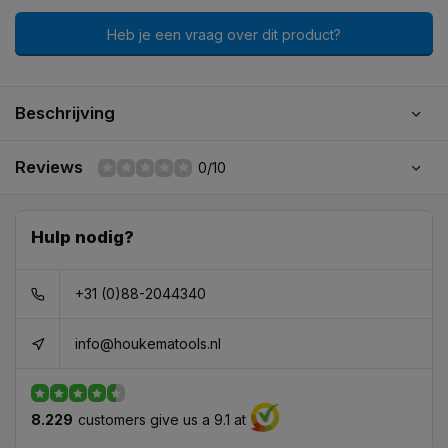
Heb je een vraag over dit product?
Beschrijving
Reviews
0/10
Hulp nodig?
+31 (0)88-2044340
info@houkematools.nl
8.229
customers give us a 9.1 at