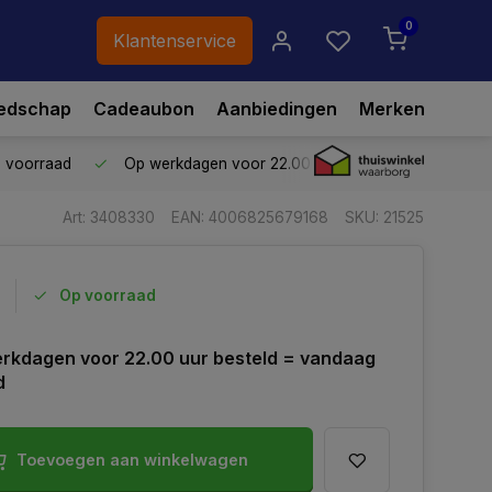
0
Klantenservice
edschap
Cadeaubon
Aanbiedingen
Merken
p voorraad
Op werkdagen voor 22.00 uur besteld,
vandaag ve
Art: 3408330
EAN: 4006825679168
SKU: 21525
Op voorraad
rkdagen voor 22.00 uur besteld = vandaag
d
Toevoegen aan winkelwagen