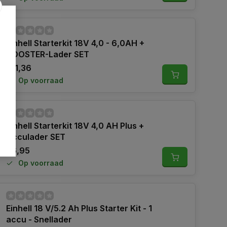
Einhell Starterkit 18V 4,0 - 6,0AH +
BOOSTER-Lader SET
131,36
Op voorraad
Einhell Starterkit 18V 4,0 AH Plus +
Acculader SET
46,95
Op voorraad
Einhell 18 V/5.2 Ah Plus Starter Kit - 1
accu - Snellader