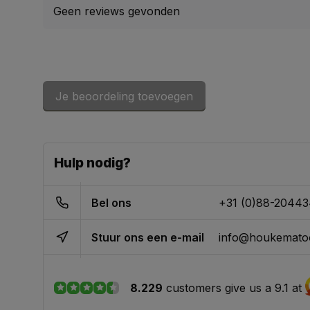
Geen reviews gevonden
Je beoordeling toevoegen
Hulp nodig?
Bel ons
+31 (0)88-2044
Stuur ons een e-mail
info@houkematoo
8.229
customers give us a 9.1 at