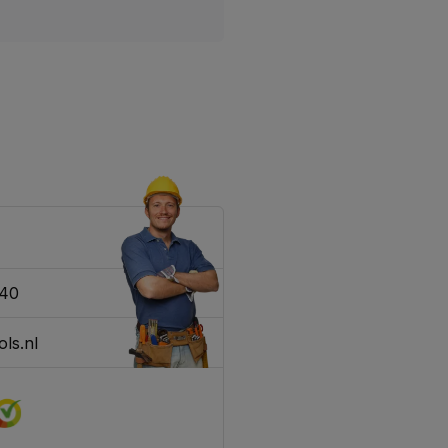
340
ls.nl