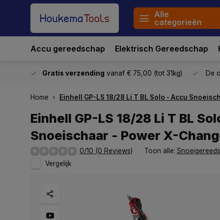
Alle
categorieën
Accu gereedschap
Elektrisch Gereedschap
stuurd
Gratis verzending
vanaf € 75,00 (tot 31kg)
De o
Home
Einhell GP-LS 18/28 Li T BL Solo - Accu Snoeis
Einhell GP-LS 18/28 Li T BL Sol
Snoeischaar - Power X-Chang
0/10 (0 Reviews)
Toon alle:
Snoeigereed
Vergelijk