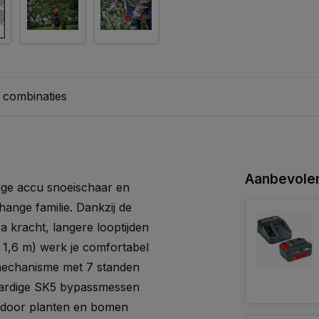
 combinaties
Aanbevolen
dige accu snoeischaar en
ange familie. Dankzij de
a kracht, langere looptijden
 – 1,6 m) werk je comfortabel
pmechanisme met 7 standen
ardige SK5 bypassmessen
rdoor planten en bomen