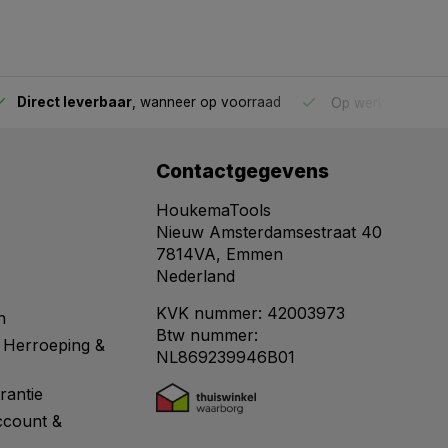
Direct leverbaar
, wanneer op voorraad
Op werkdagen voo
Contactgegevens
HoukemaTools
Nieuw Amsterdamsestraat 40
7814VA, Emmen
Nederland
KVK nummer: 42003973
n
Btw nummer:
 Herroeping &
NL869239946B01
rantie
ccount &