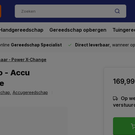
Handgereedschap
Gereedschap opbergen
Tuingere
nline
Gereedschap Specialist
Direct leverbaar
, wanneer o
chaar - Power X-Change
o - Accu
169,99
e
schap
,
Accugereedschap
Op we
verstuur