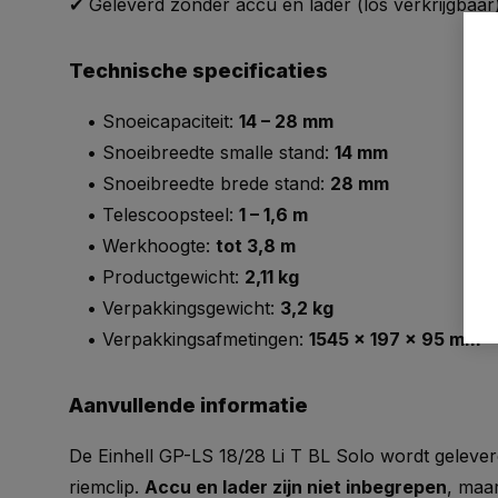
✔ Geleverd zonder accu en lader (los verkrijgbaar
Technische specificaties
• Snoeicapaciteit:
14 – 28 mm
• Snoeibreedte smalle stand:
14 mm
• Snoeibreedte brede stand:
28 mm
• Telescoopsteel:
1 – 1,6 m
• Werkhoogte:
tot 3,8 m
• Productgewicht:
2,11 kg
• Verpakkingsgewicht:
3,2 kg
• Verpakkingsafmetingen:
1545 x 197 x 95 mm
Aanvullende informatie
De Einhell GP-LS 18/28 Li T BL Solo wordt gelev
riemclip.
Accu en lader zijn niet inbegrepen
, maar