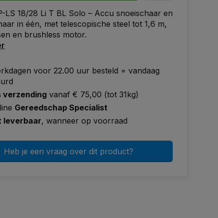
P-LS 18/28 Li T BL Solo – Accu snoeischaar en
aar in één, met telescopische steel tot 1,6 m,
en en brushless motor.
er
rkdagen voor 22.00 uur besteld = vandaag
uurd
s verzending
vanaf € 75,00 (tot 31kg)
line
Gereedschap Specialist
t leverbaar
, wanneer op voorraad
Heb je een vraag over dit product?