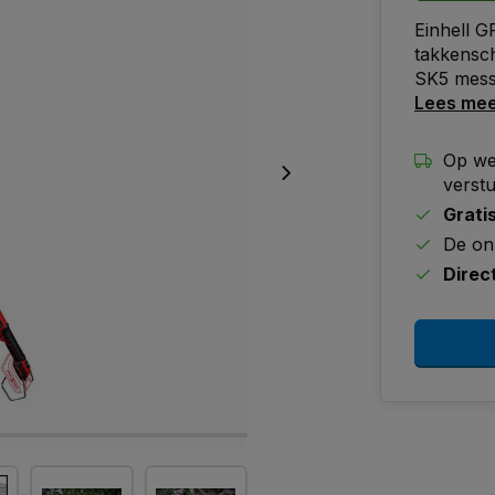
Einhell G
takkensch
SK5 mess
Lees me
Op we
verst
Grati
De on
Direc