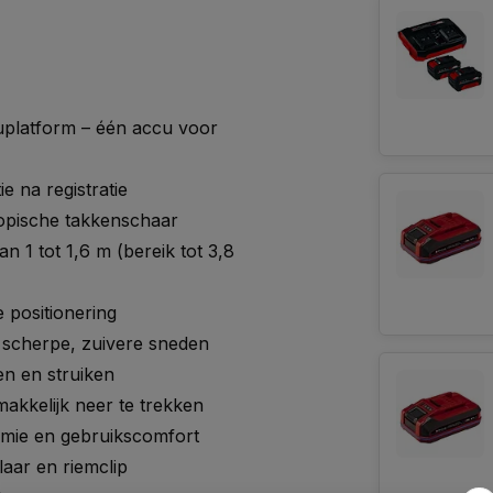
uplatform – één accu voor
 na registratie
copische takkenschaar
n 1 tot 1,6 m (bereik tot 3,8
 positionering
scherpe, zuivere sneden
en en struiken
akkelijk neer te trekken
omie en gebruikscomfort
aar en riemclip