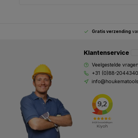
Gratis verzending
van
2.00 uur besteld,
vandaag verstuurd
Klantenservice
Veelgestelde vrage
+31 (0)88-204434
info@houkematools