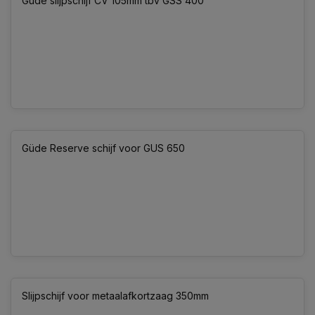
Güde slijpschijf CV 105mm tbv GSS 400
Güde Reserve schijf voor GUS 650
Slijpschijf voor metaalafkortzaag 350mm