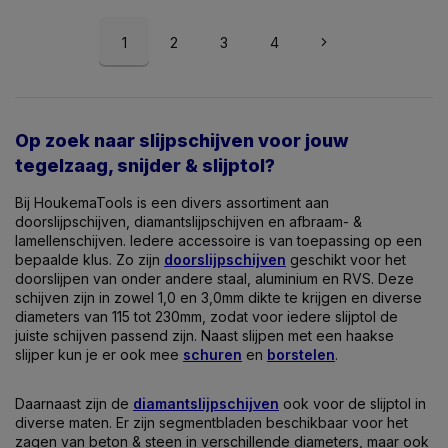
1
2
3
4
Op zoek naar slijpschijven voor jouw
tegelzaag, snijder & slijptol?
Bij HoukemaTools is een divers assortiment aan
doorslijpschijven, diamantslijpschijven en afbraam- &
lamellenschijven. Iedere accessoire is van toepassing op een
bepaalde klus. Zo zijn
doorslijpschijven
geschikt voor het
doorslijpen van onder andere staal, aluminium en RVS. Deze
schijven zijn in zowel 1,0 en 3,0mm dikte te krijgen en diverse
diameters van 115 tot 230mm, zodat voor iedere slijptol de
juiste schijven passend zijn. Naast slijpen met een haakse
slijper kun je er ook mee
schuren
en
borstelen
.
Daarnaast zijn de
diamantslijpschijven
ook voor de slijptol in
diverse maten. Er zijn segmentbladen beschikbaar voor het
zagen van beton & steen in verschillende diameters, maar ook