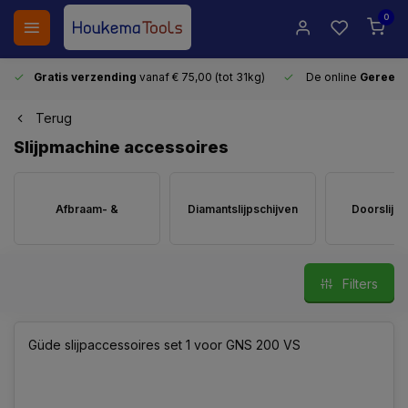
0
Gratis verzending
vanaf € 75,00 (tot 31kg)
De online
Gereeds
Terug
Slijpmachine accessoires
Afbraam- &
Diamantslijpschijven
Doorslijps
lamellenschijven
Filters
Güde slijpaccessoires set 1 voor GNS 200 VS