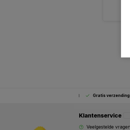
Gratis verzending
van
2.00 uur besteld,
vandaag verstuurd
Klantenservice
Veelgestelde vrage