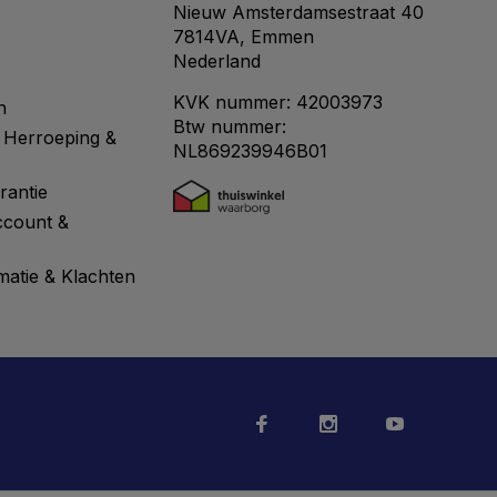
Nieuw Amsterdamsestraat 40
7814VA, Emmen
Nederland
KVK nummer: 42003973
n
Btw nummer:
 Herroeping &
NL869239946B01
rantie
ccount &
matie & Klachten