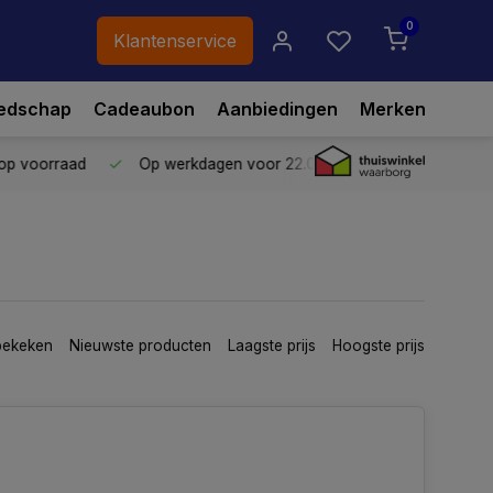
0
Klantenservice
edschap
Cadeaubon
Aanbiedingen
Merken
p voorraad
Op werkdagen voor 22.00 uur besteld,
vandaag ve
bekeken
Nieuwste producten
Laagste prijs
Hoogste prijs