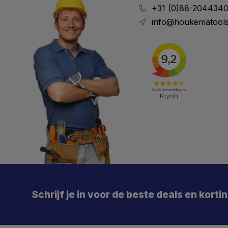
+31 (0)88-204434
info@houkematools
Schrijf je in voor de beste deals en korti