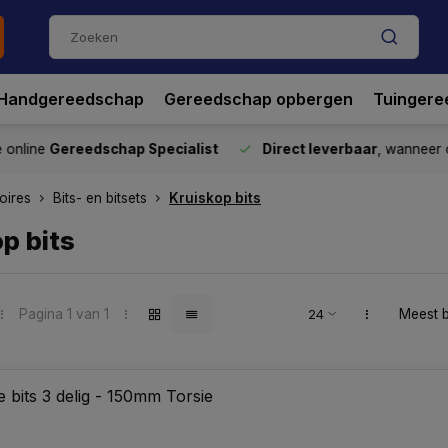
Handgereedschap
Gereedschap opbergen
Tuingere
nline
Gereedschap Specialist
Direct leverbaar
, wanneer o
oires
Bits- en bitsets
Kruiskop bits
p bits
Pagina 1 van 1
Meest 
 bits 3 delig - 150mm Torsie