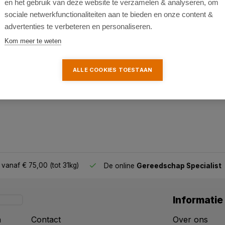
en het gebruik van deze website te verzamelen & analyseren, om
sociale netwerkfunctionaliteiten aan te bieden en onze content &
advertenties te verbeteren en personaliseren.
Kom meer te weten
ALLE COOKIES TOESTAAN
af € 75,00 (tot 31kg)
De online
Gereedschap Specialist
Informatie
n
Contact
Over ons