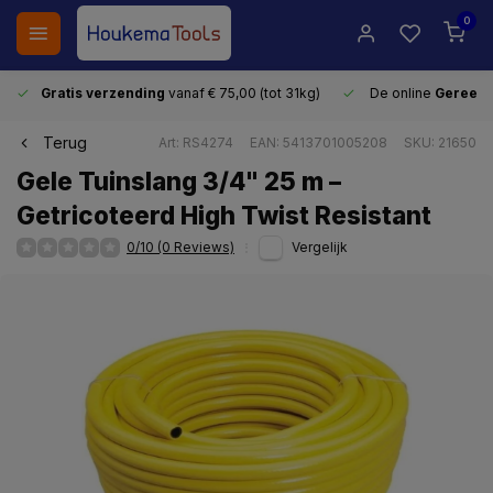
0
Gratis verzending
vanaf € 75,00 (tot 31kg)
De online
Gereeds
Terug
Art: RS4274
EAN: 5413701005208
SKU: 21650
Gele Tuinslang 3/4" 25 m –
Getricoteerd High Twist Resistant
0/10 (0 Reviews)
Vergelijk