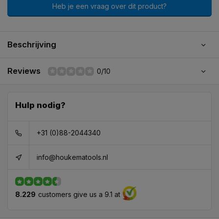
Heb je een vraag over dit product?
Beschrijving
Reviews
0/10
Hulp nodig?
+31 (0)88-2044340
info@houkematools.nl
8.229
customers give us a 9.1 at