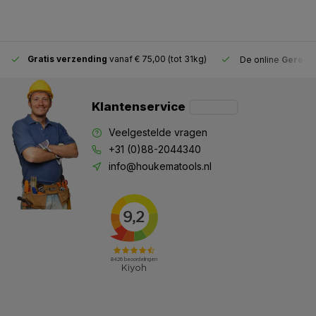
Gratis verzending
vanaf € 75,00 (tot 31kg)
De online
Gereeds
Klantenservice
Veelgestelde vragen
+31 (0)88-2044340
info@houkematools.nl