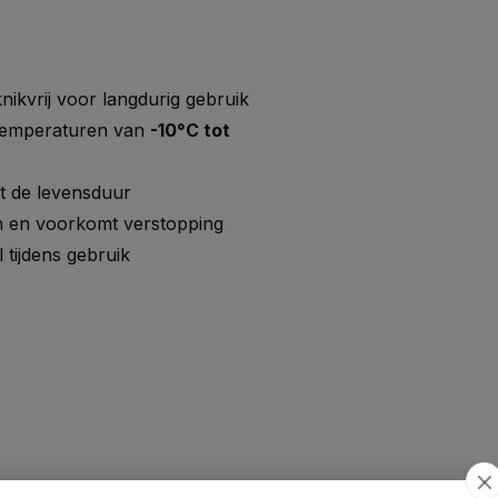
nikvrij voor langdurig gebruik
temperaturen van
-10°C tot
t de levensduur
n en voorkomt verstopping
l tijdens gebruik