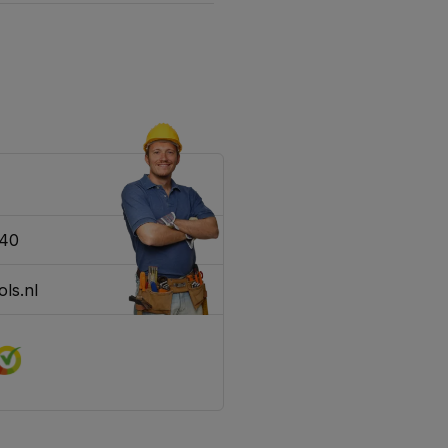
340
ls.nl