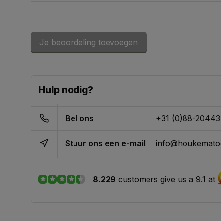
Je beoordeling toevoegen
Hulp nodig?
Bel ons
+31 (0)88-2044
Stuur ons een e-mail
info@houkematoo
8.229
customers give us a 9.1 at