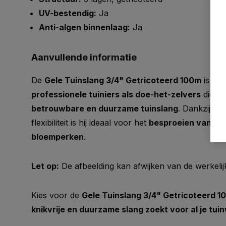
UV-bestendig:
Ja
Anti-algen binnenlaag:
Ja
Aanvullende informatie
De
Gele Tuinslang 3/4" Getricoteerd 100m
is per
professionele tuiniers als doe-het-zelvers
die op
betrouwbare en duurzame tuinslang
. Dankzij de
flexibiliteit is hij ideaal voor het
besproeien van tui
bloemperken
.
Let op:
De afbeelding kan afwijken van de werkelij
Kies voor de
Gele Tuinslang 3/4" Getricoteerd 1
knikvrije en duurzame slang zoekt voor al je t