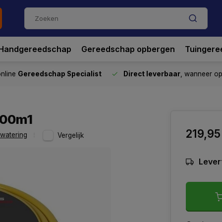
Handgereedschap
Gereedschap opbergen
Tuingere
nline
Gereedschap Specialist
Direct leverbaar
, wanneer o
100m1
219,95
watering
Vergelijk
Lever