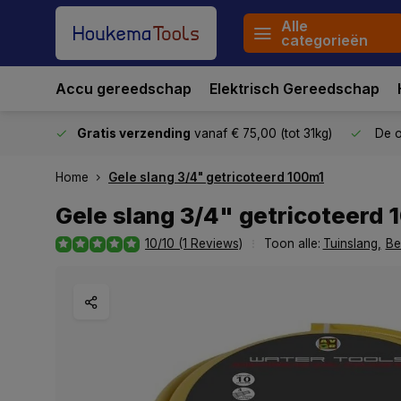
Alle
categorieën
Accu gereedschap
Elektrisch Gereedschap
stuurd
Gratis verzending
vanaf € 75,00 (tot 31kg)
De o
Home
Gele slang 3/4" getricoteerd 100m1
Gele slang 3/4" getricoteerd 
10/10 (1 Reviews)
Toon alle:
Tuinslang
,
Be