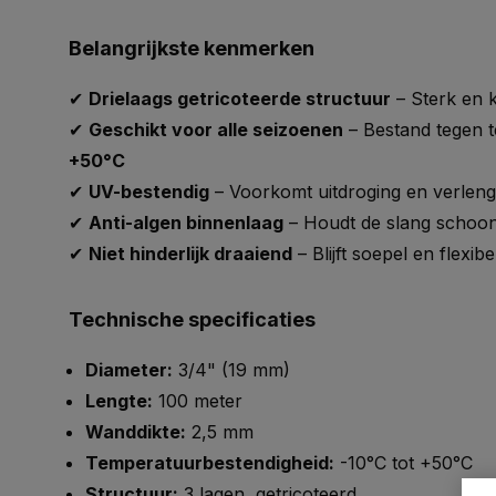
Belangrijkste kenmerken
✔
Drielaags getricoteerde structuur
– Sterk en k
✔
Geschikt voor alle seizoenen
– Bestand tegen 
+50°C
✔
UV-bestendig
– Voorkomt uitdroging en verleng
✔
Anti-algen binnenlaag
– Houdt de slang schoo
✔
Niet hinderlijk draaiend
– Blijft soepel en flexibe
Technische specificaties
Diameter:
3/4" (19 mm)
Lengte:
100 meter
Wanddikte:
2,5 mm
Temperatuurbestendigheid:
-10°C tot +50°C
Structuur:
3 lagen, getricoteerd