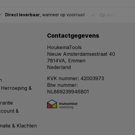
Direct leverbaar
, wanneer op voorraad
Op werkdagen voo
Contactgegevens
HoukemaTools
Nieuw Amsterdamsestraat 40
7814VA, Emmen
Nederland
KVK nummer: 42003973
n
Btw nummer:
 Herroeping &
NL869239946B01
rantie
ccount &
matie & Klachten