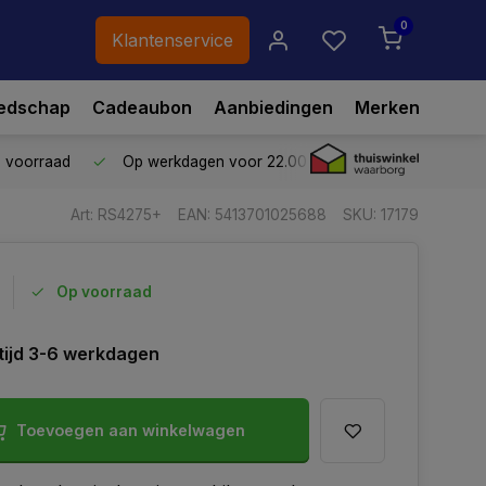
0
Klantenservice
edschap
Cadeaubon
Aanbiedingen
Merken
p voorraad
Op werkdagen voor 22.00 uur besteld,
vandaag ve
Art: RS4275+
EAN: 5413701025688
SKU: 17179
Op voorraad
tijd 3-6 werkdagen
Toevoegen aan winkelwagen