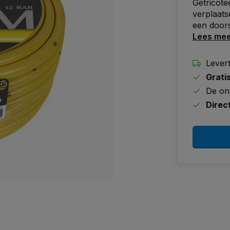
Getricote
verplaats
een doors
Lees me
Lever
Grati
De on
Direc