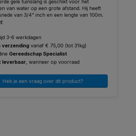
erde gele tuinslang is geschikt voor het
en van water op een grote afstand. Hij heeft
nede van 3/4” inch en een lengte van 100m.
er
tijd 3-6 werkdagen
s verzending
vanaf € 75,00 (tot 31kg)
line
Gereedschap Specialist
t leverbaar
, wanneer op voorraad
Heb je een vraag over dit product?