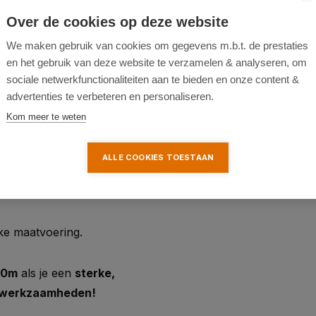
Over de cookies op deze website
We maken gebruik van cookies om gegevens m.b.t. de prestaties
en het gebruik van deze website te verzamelen & analyseren, om
sociale netwerkfunctionaliteiten aan te bieden en onze content &
advertenties te verbeteren en personaliseren.
fect voor zowel
Kom meer te weten
 zoek zijn naar een
 sterke constructie en
ALLE COOKIES TOESTAAN
nen, gazons en
ke maatvoering.
00m
als je een
sterke,
uinwerkzaamheden!