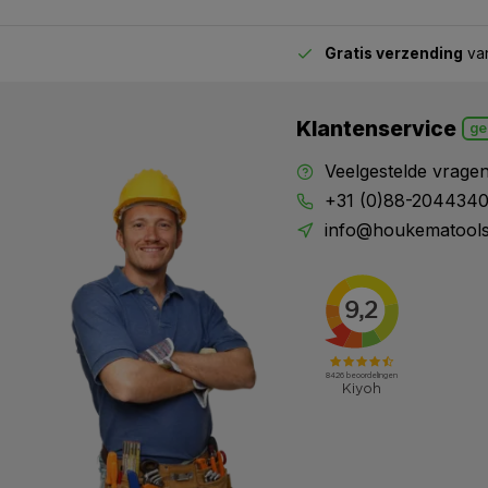
Gratis verzending
van
2.00 uur besteld,
vandaag verstuurd
Klantenservice
ge
Veelgestelde vrage
+31 (0)88-204434
info@houkematools
X
Meld je aan en mis geen enkele actie, aanbieding