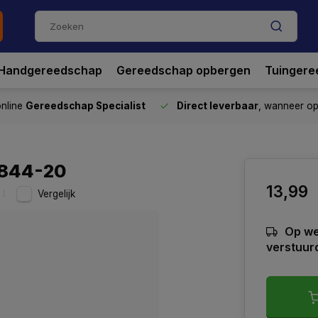
Handgereedschap
Gereedschap opbergen
Tuingere
nline
Gereedschap Specialist
Direct leverbaar
, wanneer o
8844-20
13,99
Vergelijk
Op we
verstuur