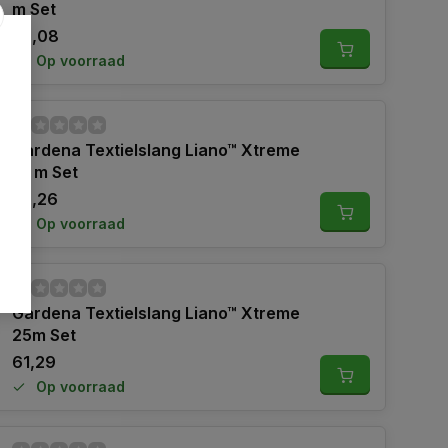
m Set
42,08
Op voorraad
Gardena Textielslang Liano™ Xtreme
10 m Set
45,26
Op voorraad
Gardena Textielslang Liano™ Xtreme
25m Set
61,29
Op voorraad