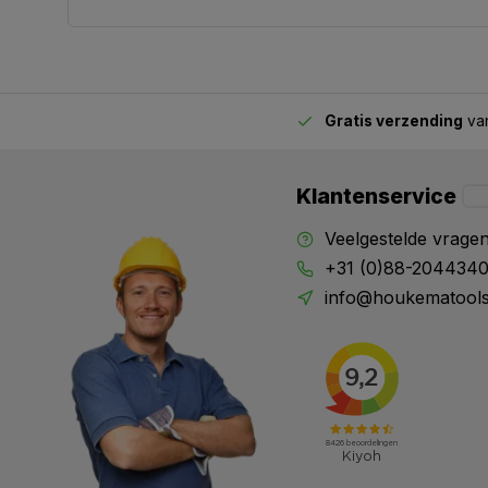
Gratis verzending
van
2.00 uur besteld,
vandaag verstuurd
Klantenservice
Veelgestelde vrage
+31 (0)88-204434
info@houkematools