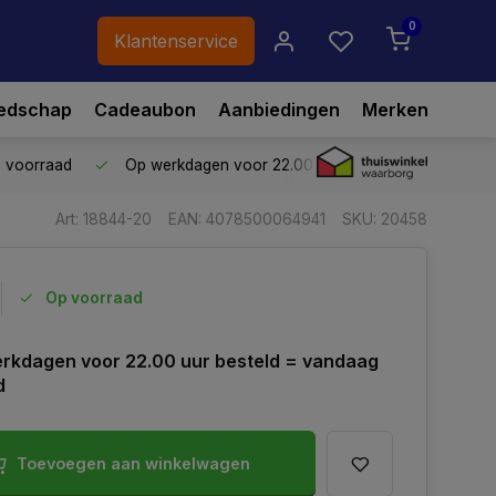
0
Klantenservice
edschap
Cadeaubon
Aanbiedingen
Merken
p voorraad
Op werkdagen voor 22.00 uur besteld,
vandaag ve
Art: 18844-20
EAN: 4078500064941
SKU: 20458
Op voorraad
rkdagen voor 22.00 uur besteld = vandaag
d
Toevoegen aan winkelwagen