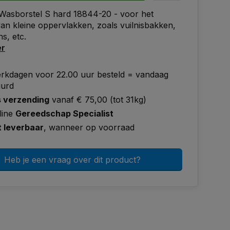
Wasborstel S hard 18844-20 - voor het
van kleine oppervlakken, zoals vuilnisbakken,
s, etc.
er
rkdagen voor 22.00 uur besteld = vandaag
uurd
s verzending
vanaf € 75,00 (tot 31kg)
line
Gereedschap Specialist
t leverbaar
, wanneer op voorraad
Heb je een vraag over dit product?