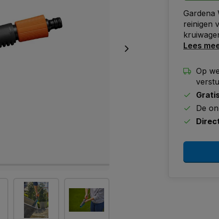
Gardena 
reinigen 
kruiwagen
Lees me
Op we
verst
Grati
De on
Direc