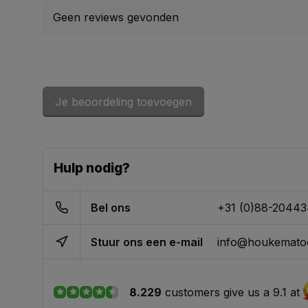
Geen reviews gevonden
Je beoordeling toevoegen
Hulp nodig?
Bel ons
+31 (0)88-2044
Stuur ons een e-mail
info@houkematoo
8.229
customers give us a 9.1 at