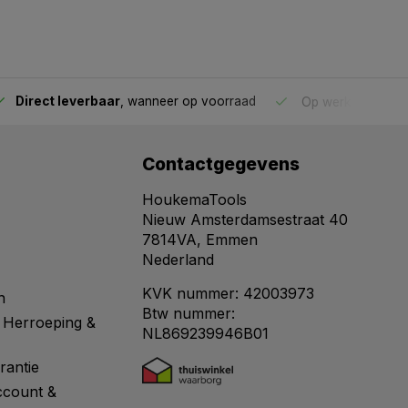
Direct leverbaar
, wanneer op voorraad
Op werkdagen voo
Contactgegevens
HoukemaTools
Nieuw Amsterdamsestraat 40
7814VA, Emmen
Nederland
KVK nummer: 42003973
n
Btw nummer:
 Herroeping &
NL869239946B01
rantie
ccount &