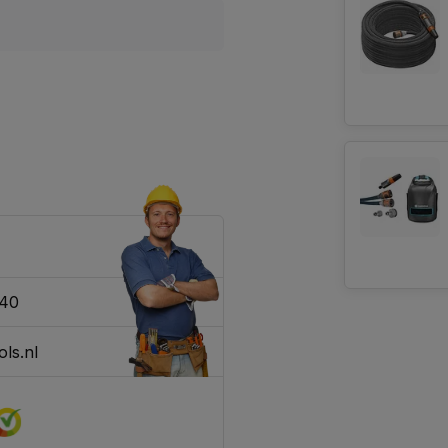
340
ls.nl