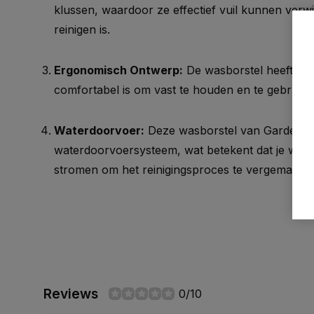
klussen, waardoor ze effectief vuil kunnen verwij
reinigen is.
Ergonomisch Ontwerp:
De wasborstel heeft ee
comfortabel is om vast te houden en te gebruike
Waterdoorvoer:
Deze wasborstel van Gardena i
waterdoorvoersysteem, wat betekent dat je water
stromen om het reinigingsproces te vergemakkeli
Reviews
0/10