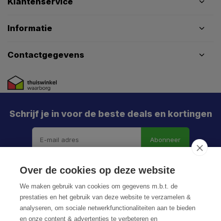
Klantenservice
Informatie
Contactgegevens
Schrijf je in voor de beste deals en kortingen
Abonneer
X
Meld je aan en mis geen enkele actie, aanbieding
Over de cookies op deze website
of nieuwe deal meer. Én je krijgt direct €5 korting!
We maken gebruik van cookies om gegevens m.b.t. de
prestaties en het gebruik van deze website te verzamelen &
analyseren, om sociale netwerkfunctionaliteiten aan te bieden
en onze content & advertenties te verbeteren en