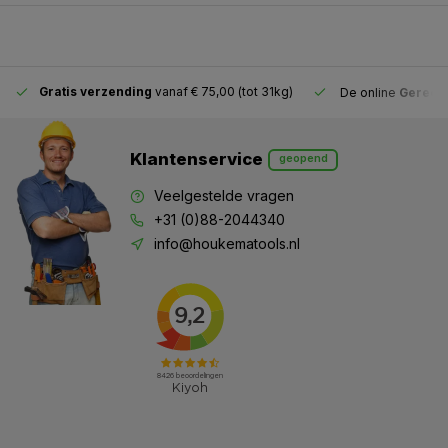
Gratis verzending
vanaf € 75,00 (tot 31kg)
De online
Gereeds
Klantenservice
geopend
Veelgestelde vragen
+31 (0)88-2044340
info@houkematools.nl