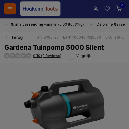
0
Gratis verzending
vanaf € 75,00 (tot 31kg)
De online
Gereeds
Terug
Art: 9080-20
EAN: 4066407028586
SKU: 21870
Gardena Tuinpomp 5000 Silent
0/10 (0 Reviews)
Vergelijk