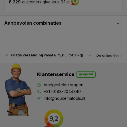
8.229
customers give us a 9.1 at
Aanbevolen combinaties
Gratis verzending
vanaf € 75,00 (tot 31kg)
De online
Gereeds
Klantenservice
geopend
Veelgestelde vragen
+31 (0)88-2044340
info@houkematools.nl