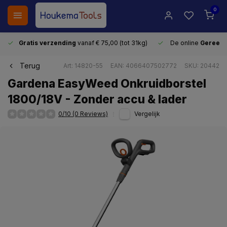
0
Gratis verzending
vanaf € 75,00 (tot 31kg)
De online
Gereeds
Terug
Art: 14820-55
EAN: 4066407502772
SKU: 20442
Gardena EasyWeed Onkruidborstel
1800/18V - Zonder accu & lader
0/10 (0 Reviews)
Vergelijk