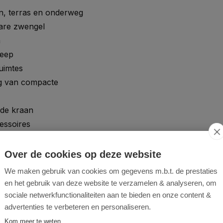
, terras en onderweg
are zwengel
n
reep
uimtes
ng van compacte
 de kraan
essoires
potten en bloembedden
Over de cookies op deze website
We maken gebruik van cookies om gegevens m.b.t. de prestaties
en het gebruik van deze website te verzamelen & analyseren, om
sociale netwerkfunctionaliteiten aan te bieden en onze content &
advertenties te verbeteren en personaliseren.
Kom meer te weten