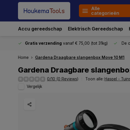
Alle
categorieën
Accu gereedschap
Elektrisch Gereedschap
stuurd
Gratis verzending
vanaf € 75,00 (tot 31kg)
De o
Home
Gardena Draagbare slangenbox Move 10 M1
Gardena Draagbare slangenbo
0/10 (0 Reviews)
Toon alle:
Haspel - Tuin
Vergelijk