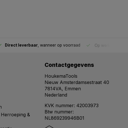
Direct leverbaar
, wanneer op voorraad
Op werkdagen voo
Contactgegevens
HoukemaTools
Nieuw Amsterdamsestraat 40
7814VA, Emmen
Nederland
KVK nummer: 42003973
n
Btw nummer:
 Herroeping &
NL869239946B01