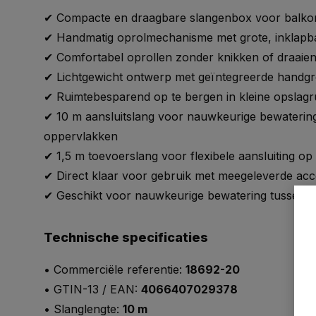
✔ Compacte en draagbare slangenbox voor balkon
✔ Handmatig oprolmechanisme met grote, inklapb
✔ Comfortabel oprollen zonder knikken of draaie
✔ Lichtgewicht ontwerp met geïntegreerde handg
✔ Ruimtebesparend op te bergen in kleine opslagr
✔ 10 m aansluitslang voor nauwkeurige bewateri
oppervlakken
✔ 1,5 m toevoerslang voor flexibele aansluiting op
✔ Direct klaar voor gebruik met meegeleverde acc
✔ Geschikt voor nauwkeurige bewatering tussen 
Technische specificaties
• Commerciële referentie:
18692-20
• GTIN-13 / EAN:
4066407029378
• Slanglengte:
10 m