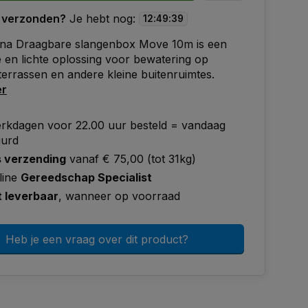
 verzonden?
Je hebt nog:
12
:
49
:
38
na Draagbare slangenbox Move 10m is een
en lichte oplossing voor bewatering op
terrassen en andere kleine buitenruimtes.
er
rkdagen voor 22.00 uur besteld = vandaag
uurd
s verzending
vanaf € 75,00 (tot 31kg)
line
Gereedschap Specialist
t leverbaar
, wanneer op voorraad
Heb je een vraag over dit product?