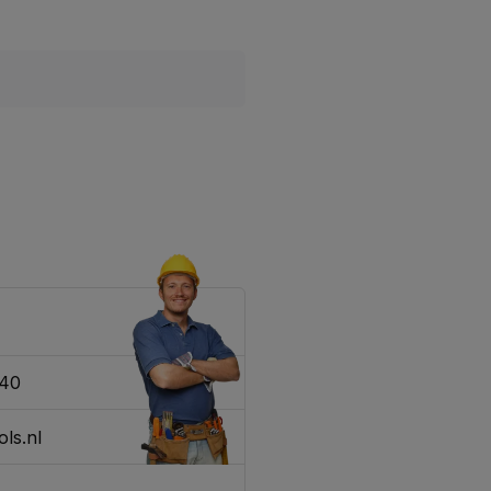
340
ls.nl