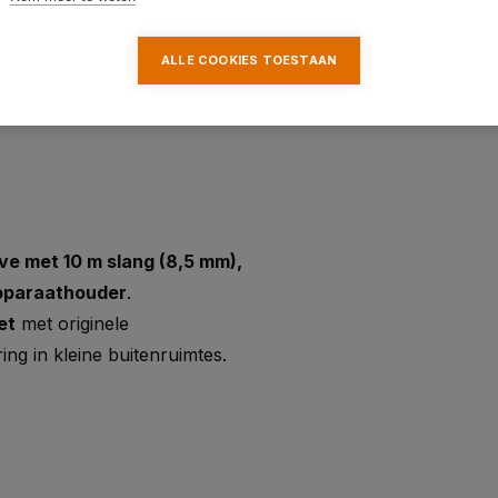
ALLE COOKIES TOESTAAN
e met 10 m slang (8,5 mm),
apparaathouder
.
et
met originele
ing in kleine buitenruimtes.