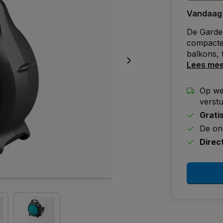
Vandaag
De Garde
compacte 
balkons, 
Lees me
Op we
verst
Grati
De on
Direc