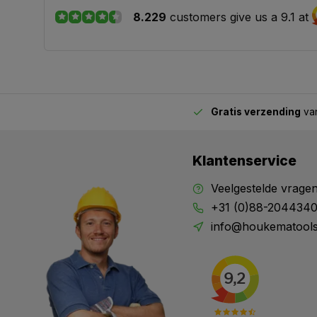
8.229
customers give us a 9.1 at
Gratis verzending
van
2.00 uur besteld,
vandaag verstuurd
Klantenservice
Veelgestelde vrage
+31 (0)88-204434
info@houkematools