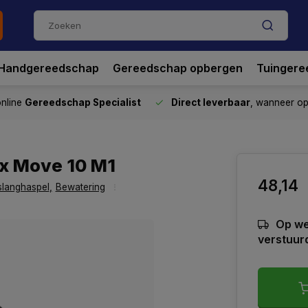
Handgereedschap
Gereedschap opbergen
Tuingere
nline
Gereedschap Specialist
Direct leverbaar
, wanneer o
x Move 10 M1
48,14
slanghaspel
,
Bewatering
Op we
verstuur