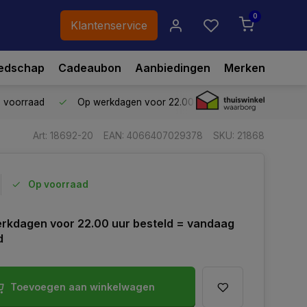
0
Klantenservice
edschap
Cadeaubon
Aanbiedingen
Merken
p voorraad
Op werkdagen voor 22.00 uur besteld,
vandaag ve
Art: 18692-20
EAN: 4066407029378
SKU: 21868
Op voorraad
rkdagen voor 22.00 uur besteld = vandaag
d
Toevoegen aan winkelwagen