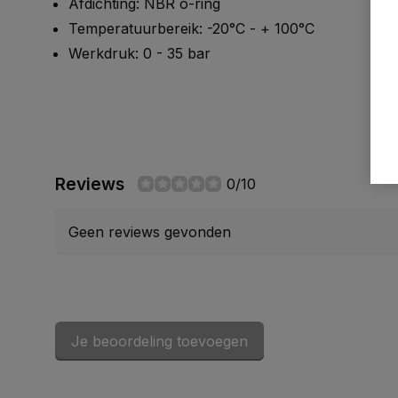
Afdichting: NBR o-ring
Temperatuurbereik: -20°C - + 100°C
Werkdruk: 0 - 35 bar
Reviews
0/10
Geen reviews gevonden
Je beoordeling toevoegen