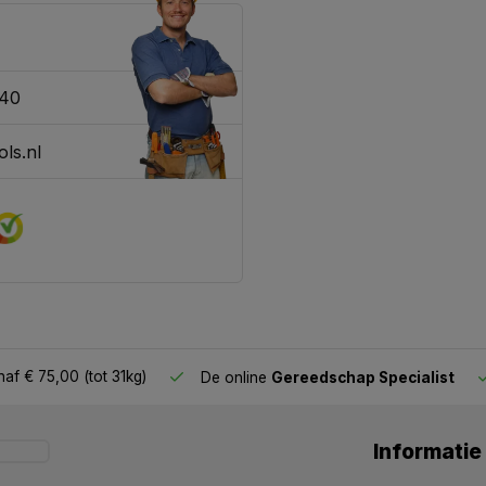
340
ls.nl
af € 75,00 (tot 31kg)
De online
Gereedschap Specialist
Informatie