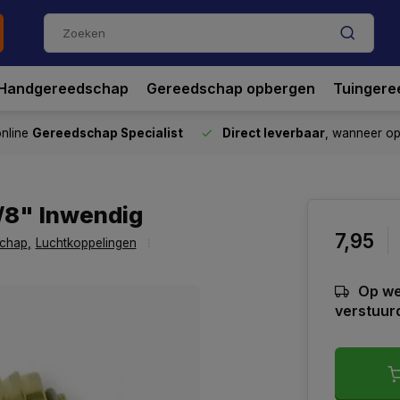
Handgereedschap
Gereedschap opbergen
Tuingere
nline
Gereedschap Specialist
Direct leverbaar
, wanneer o
/8" Inwendig
7,95
schap
,
Luchtkoppelingen
Op we
verstuur