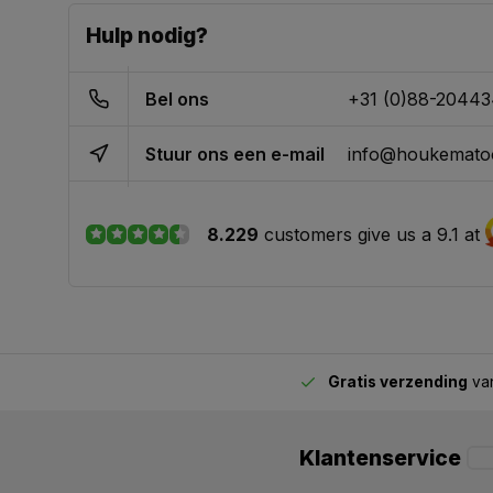
Hulp nodig?
Bel ons
+31 (0)88-2044
Stuur ons een e-mail
info@houkematoo
8.229
customers give us a 9.1 at
Gratis verzending
van
2.00 uur besteld,
vandaag verstuurd
Klantenservice