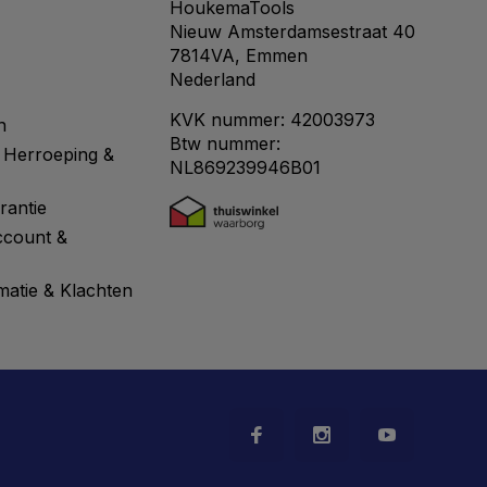
HoukemaTools
Nieuw Amsterdamsestraat 40
7814VA, Emmen
Nederland
KVK nummer: 42003973
n
Btw nummer:
 Herroeping &
NL869239946B01
rantie
ccount &
matie & Klachten