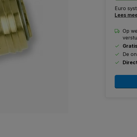
Euro syst
Lees me
Op we
verst
Grati
De on
Direc