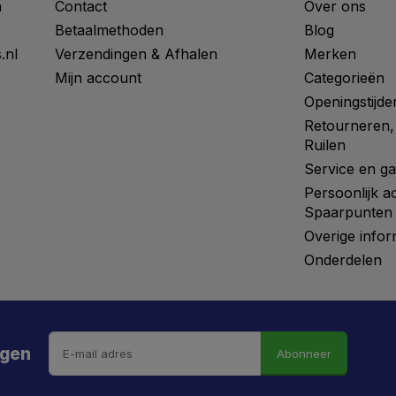
n
Contact
Over ons
0
Betaalmethoden
Blog
.nl
Verzendingen & Afhalen
Merken
Mijn account
Categorieën
Openingstijde
Retourneren,
Ruilen
Service en ga
Persoonlijk a
Spaarpunten
Overige infor
Onderdelen
ngen
Abonneer
 hebt de weg vrij gemaaid naar €5 korting!
kortingscode is onderweg naar je mailbox.