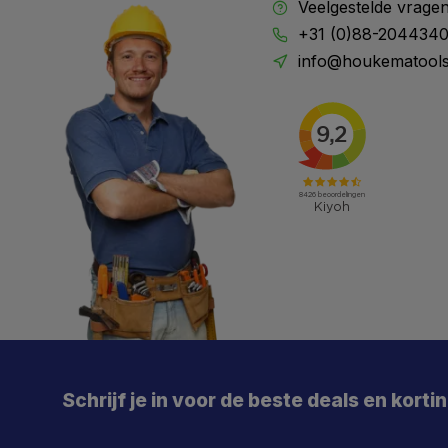
Veelgestelde vrage
+31 (0)88-204434
info@houkematools
X
Meld je aan en mis geen enkele actie, aanbieding
of nieuwe deal meer. Én je krijgt direct €5 korting!
Schrijf je in voor de beste deals en korti
Je
De 