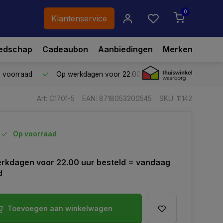
0
Klantenservice
edschap
Cadeaubon
Aanbiedingen
Merken
p voorraad
Op werkdagen voor 22.00 uur besteld,
vandaag ve
Art: C1701-5
EAN: 8718053200545
SKU: 11142
Op voorraad
rkdagen voor 22.00 uur besteld = vandaag
d
Toevoegen aan winkelwagen