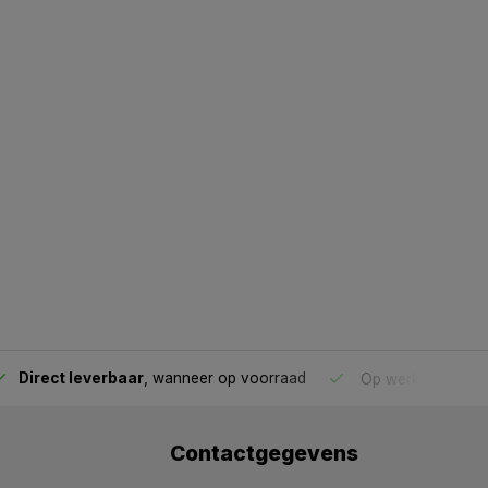
Direct leverbaar
, wanneer op voorraad
Op werkdagen voo
Contactgegevens