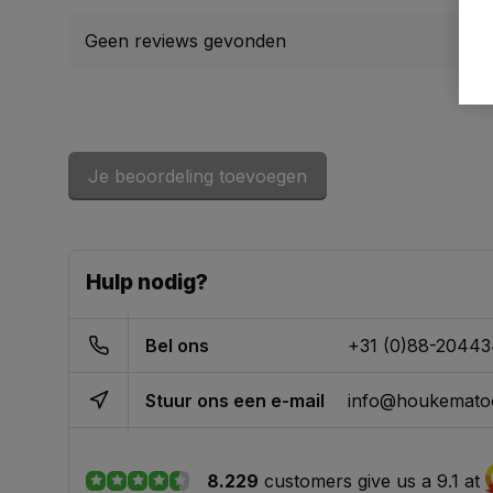
Geen reviews gevonden
Je beoordeling toevoegen
Hulp nodig?
Bel ons
+31 (0)88-2044
Stuur ons een e-mail
info@houkematoo
8.229
customers give us a 9.1 at