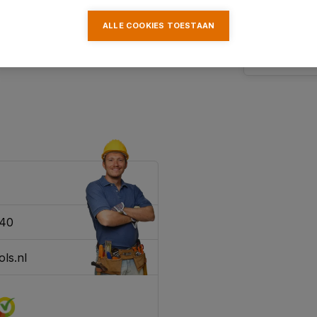
ALLE COOKIES TOESTAAN
340
ls.nl