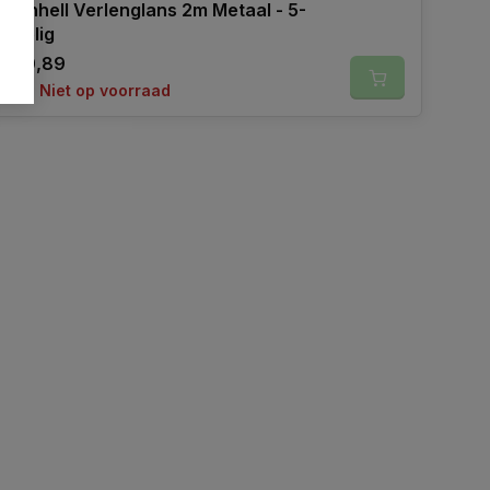
Einhell Verlenglans 2m Metaal - 5-
delig
40,89
Niet op voorraad