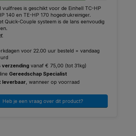
l vuilfrees is geschikt voor de Einhell TC-HP
HP 140 en TE-HP 170 hogedrukreiniger.
et Quick-Couple systeem is de lans eenvoudig
en.
er
rkdagen voor 22.00 uur besteld = vandaag
uurd
s verzending
vanaf € 75,00 (tot 31kg)
line
Gereedschap Specialist
t leverbaar
, wanneer op voorraad
Heb je een vraag over dit product?