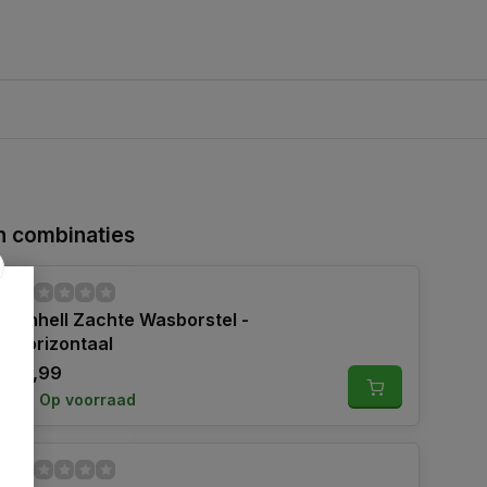
 combinaties
Einhell Zachte Wasborstel -
Horizontaal
19,99
Op voorraad