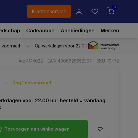
0
Klantenservice
edschap
Cadeaubon
Aanbiedingen
Merken
p voorraad
Op werkdagen voor 22.00 uur besteld,
vandaag ve
Art: 4144022
EAN: 4006825652307
SKU: 19472
Nog 1 op voorraad
rkdagen voor 22.00 uur besteld = vandaag
d
Toevoegen aan winkelwagen