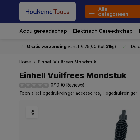
Alle
categorieën
Accu gereedschap
Elektrisch Gereedschap
stuurd
Gratis verzending
vanaf € 75,00 (tot 31kg)
De o
Home
Einhell Vuilfrees Mondstuk
Einhell Vuilfrees Mondstuk
0/10 (0 Reviews)
Toon alle:
Hogedrukreiniger accessoires
,
Hogedrukreiniger