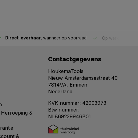
Direct leverbaar
, wanneer op voorraad
Op werkdagen voo
Contactgegevens
HoukemaTools
Nieuw Amsterdamsestraat 40
7814VA, Emmen
Nederland
KVK nummer: 42003973
n
Btw nummer:
 Herroeping &
NL869239946B01
rantie
ccount &