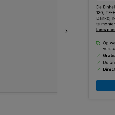
De Einhel
130, TE-
Dankzij h
te monter
Lees me
Op we
verst
Grati
De on
Direc