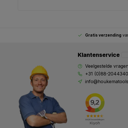
Gratis verzending
van
2.00 uur besteld,
vandaag verstuurd
Klantenservice
Veelgestelde vrage
+31 (0)88-204434
info@houkematools