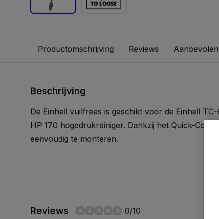
Productomschrijving
Reviews
Aanbevolen
Beschrijving
De Einhell vuilfrees is geschikt voor de Einhell 
HP 170 hogedrukreiniger. Dankzij het Quick-Couple
eenvoudig te monteren.
Reviews
0/10