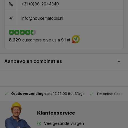
+31 (0)88-2044340
info@houkematools.nl
8.229
customers give us a 9.1 at
Aanbevolen combinaties
Gratis verzending
vanaf € 75,00 (tot 31kg)
De online
Gereeds
Klantenservice
Veelgestelde vragen