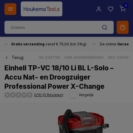
0
Gratis verzending
vanaf € 75,00 (tot 31kg)
De online
Gereeds
Terug
Art: 2347155
EAN: 4006825683264
SKU: 22040
Einhell TP-VC 18/10 Li BL L-Solo –
Accu Nat- en Droogzuiger
Professional Power X-Change
0/10 (0 Reviews)
Vergelijk