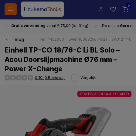
0
Gratis verzending
vanaf € 75,00 (tot 31kg)
De online
Gereeds
Terug
Art: 4432000
EAN: 4006825674521
SKU: 21746
Einhell TP-CO 18/76-C Li BL Solo –
Accu Doorslijpmachine Ø76 mm –
Power X-Change
0/10 (0 Reviews)
Vergelijk
GRATIS ACCU 4 AH SEALED