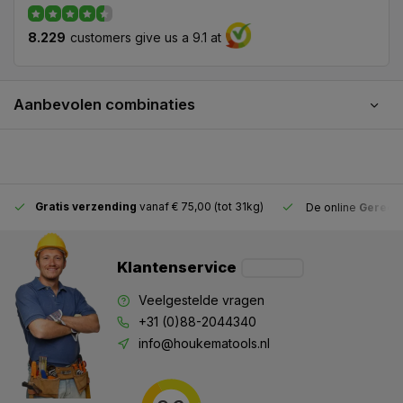
8.229
customers give us a 9.1 at
Aanbevolen combinaties
Gratis verzending
vanaf € 75,00 (tot 31kg)
De online
Gereeds
Klantenservice
Veelgestelde vragen
+31 (0)88-2044340
info@houkematools.nl