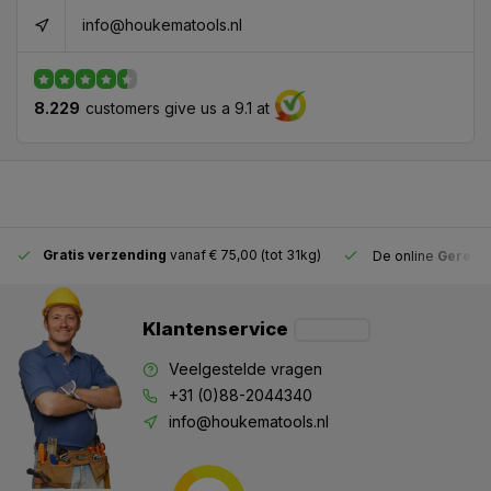
info@houkematools.nl
8.229
customers give us a 9.1 at
Gratis verzending
vanaf € 75,00 (tot 31kg)
De online
Gereeds
Klantenservice
Veelgestelde vragen
+31 (0)88-2044340
info@houkematools.nl