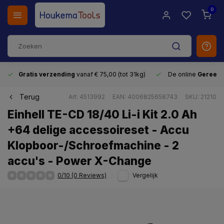
0
Gratis verzending
vanaf € 75,00 (tot 31kg)
De online
Gereeds
Terug
Art: 4513992
EAN: 4006825658743
SKU: 21210
Einhell TE-CD 18/40 Li-i Kit 2.0 Ah
+64 delige accessoireset - Accu
Klopboor-/Schroefmachine - 2
accu's - Power X-Change
0/10 (0 Reviews)
Vergelijk