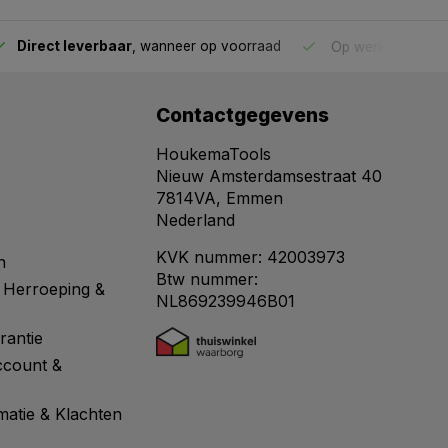
Direct leverbaar
, wanneer op voorraad
Op werkdagen voo
Contactgegevens
HoukemaTools
Nieuw Amsterdamsestraat 40
7814VA, Emmen
Nederland
KVK nummer: 42003973
n
Btw nummer:
 Herroeping &
NL869239946B01
rantie
ccount &
matie & Klachten