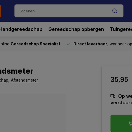
Handgereedschap
Gereedschap opbergen
Tuingere
nline
Gereedschap Specialist
Direct leverbaar
, wanneer o
andsmeter
35,95
chap
,
Afstandsmeter
Op we
verstuur