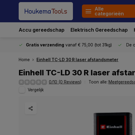
Alle
categorieën
Accu gereedschap
Elektrisch Gereedschap
stuurd
Gratis verzending
vanaf € 75,00 (tot 31kg)
De o
Home
Einhell TC-LD 30 R laser afstandsmeter
Einhell TC-LD 30 R laser afst
0/10 (0 Reviews)
Toon alle:
Meetgereeds
Vergelijk