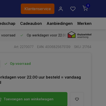
0
Klantenservice
edschap
Cadeaubon
Aanbiedingen
Merken
p voorraad
Op werkdagen voor 22.00 uur besteld,
vandaag ve
Art: 2270077
EAN: 4006825675139
SKU: 21764
Op voorraad
rkdagen voor 22.00 uur besteld = vandaag
d
Toevoegen aan winkelwagen