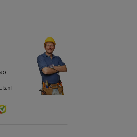
340
ls.nl