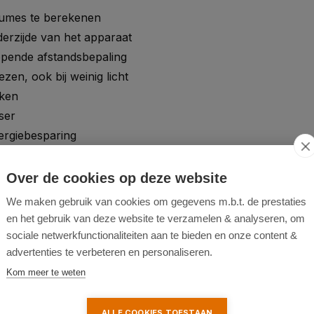
lumes te berekenen
erzijde van het apparaat
opende afstandsbepaling
zen, ook bij weinig licht
kken
ser
ergiebesparing
angen
Over de cookies op deze website
We maken gebruik van cookies om gegevens m.b.t. de prestaties
en het gebruik van deze website te verzamelen & analyseren, om
sociale netwerkfunctionaliteiten aan te bieden en onze content &
advertenties te verbeteren en personaliseren.
Kom meer te weten
ALLE COOKIES TOESTAAN