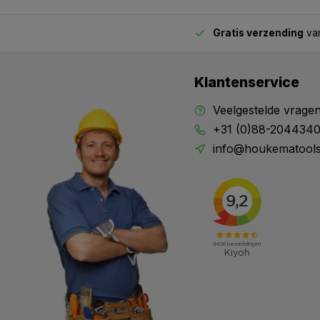
Gratis verzending
van
2.00 uur besteld,
vandaag verstuurd
Klantenservice
Veelgestelde vrage
+31 (0)88-204434
info@houkematools
X
Meld je aan en mis geen enkele actie, aanbieding