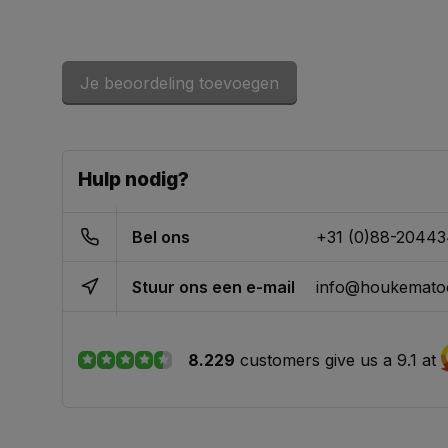
Je beoordeling toevoegen
Hulp nodig?
Bel ons
+31 (0)88-2044
Stuur ons een e-mail
info@houkematoo
8.229
customers give us a 9.1 at