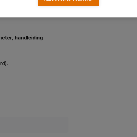
eter, handleiding
rd).