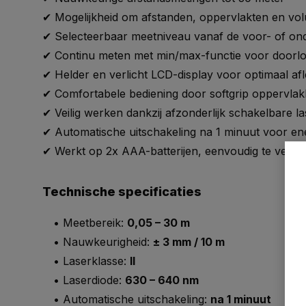
✔ Mogelijkheid om afstanden, oppervlakten en vo
✔ Selecteerbaar meetniveau vanaf de voor- of ond
✔ Continu meten met min/max-functie voor doorl
✔ Helder en verlicht LCD-display voor optimaal afle
✔ Comfortabele bediening door softgrip oppervla
✔ Veilig werken dankzij afzonderlijk schakelbare la
✔ Automatische uitschakeling na 1 minuut voor en
✔ Werkt op 2x AAA-batterijen, eenvoudig te verv
Technische specificaties
• Meetbereik:
0,05 – 30 m
• Nauwkeurigheid:
± 3 mm / 10 m
• Laserklasse:
II
• Laserdiode:
630 – 640 nm
• Automatische uitschakeling:
na 1 minuut