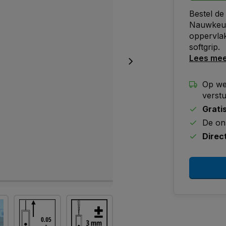
Bestel de
Nauwkeuri
oppervla
softgrip.
Lees me
Op we
verst
Grati
De on
Direc