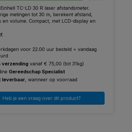
 Einhell TC-LD 30 R laser afstandsmeter.
ge metingen tot 30 m, berekent afstand,
k en volume. Compact, met LCD-display en
er
rkdagen voor 22.00 uur besteld = vandaag
uurd
s verzending
vanaf € 75,00 (tot 31kg)
line
Gereedschap Specialist
t leverbaar
, wanneer op voorraad
Heb je een vraag over dit product?