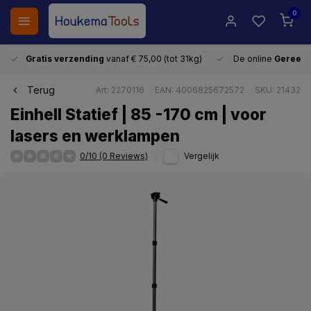
0
Gratis verzending
vanaf € 75,00 (tot 31kg)
De online
Gereeds
Terug
Art: 2270116
EAN: 4006825672572
SKU: 21432
Einhell Statief | 85 -170 cm | voor
lasers en werklampen
0/10 (0 Reviews)
Vergelijk