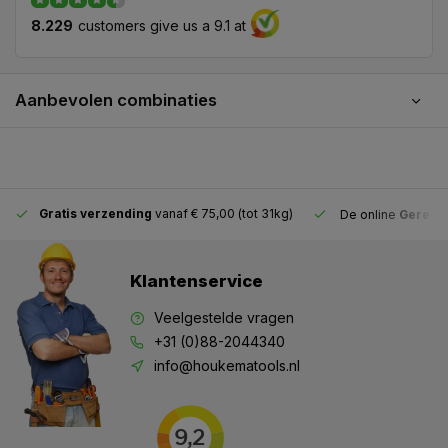
8.229
customers give us a 9.1 at
Aanbevolen combinaties
Gratis verzending
vanaf € 75,00 (tot 31kg)
De online
Gereeds
Klantenservice
Veelgestelde vragen
+31 (0)88-2044340
info@houkematools.nl