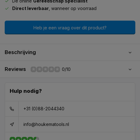
De online
Gereedschap Specialist
Direct leverbaar
, wanneer op voorraad
Heb je een vraag over dit product?
Beschrijving
Reviews
0/10
Hulp nodig?
+31 (0)88-2044340
info@houkematools.nl