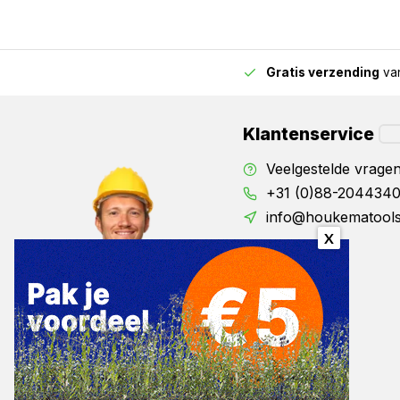
Germes
Heel goed en snelle levering
Gratis verzending
van
2.00 uur besteld,
vandaag verstuurd
Geplaatst op 26/04/2022
Klantenservice
Wolter
Goed en snel geleverd
Veelgestelde vrage
+31 (0)88-204434
Geplaatst op 08/04/2022
info@houkematools
X