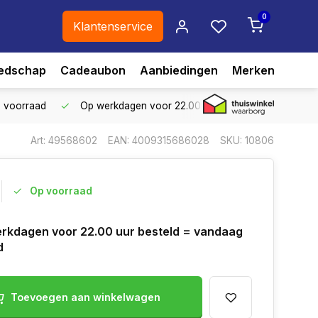
0
Klantenservice
edschap
Cadeaubon
Aanbiedingen
Merken
p voorraad
Op werkdagen voor 22.00 uur besteld,
vandaag ve
Art: 49568602
EAN: 4009315686028
SKU: 10806
Op voorraad
rkdagen voor 22.00 uur besteld = vandaag
d
Toevoegen aan winkelwagen