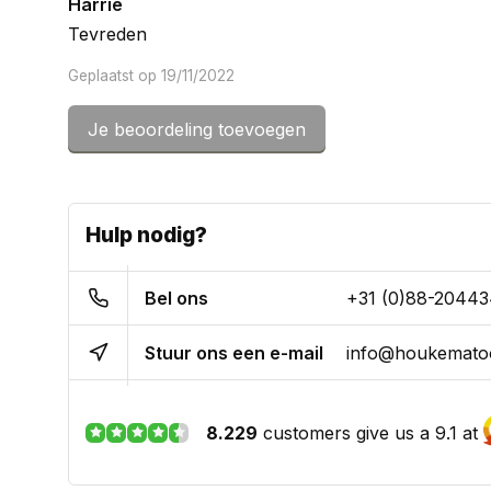
Harrie
Tevreden
Geplaatst op 19/11/2022
Je beoordeling toevoegen
Math Houben
Einhell Reservemessen voor mijn Einhell vandikteba
voorraad en de levering supersnel
Hulp nodig?
Geplaatst op 07/07/2022
Bel ons
+31 (0)88-2044
schutte
Stuur ons een e-mail
info@houkematoo
zeer goed verpakt, snelle levering, goede website, 
heb ze als reserve heb ze nu nog niet nodig
8.229
customers give us a 9.1 at
Geplaatst op 22/06/2022