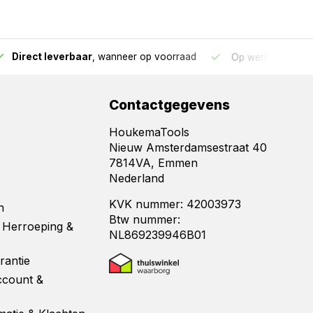
Direct leverbaar
, wanneer op voorraad
Op werkdagen voo
Contactgegevens
HoukemaTools
Nieuw Amsterdamsestraat 40
7814VA, Emmen
Nederland
KVK nummer: 42003973
n
Btw nummer:
 Herroeping &
NL869239946B01
rantie
ccount &