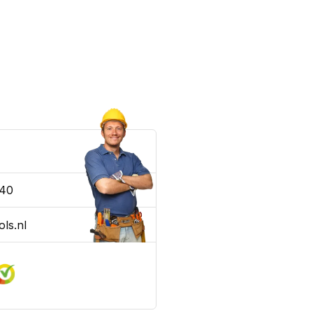
nk heb ik altijd op
340
ls.nl
messen zien er prima uit ,