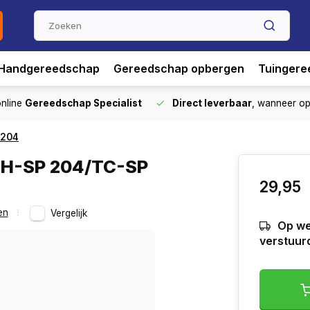
Handgereedschap
Gereedschap opbergen
Tuingere
nline
Gereedschap Specialist
Direct leverbaar
, wanneer o
 204
TH-SP 204/TC-SP
29,95
en
Vergelijk
Op we
verstuur