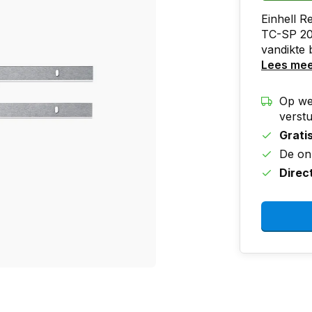
Einhell 
TC-SP 204
vandikte
Lees me
Op we
verst
Grati
De on
Direc