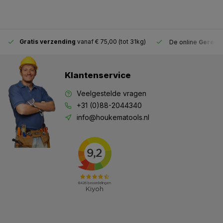
Gratis verzending
vanaf € 75,00 (tot 31kg)
De online
Gereeds
Klantenservice
Veelgestelde vragen
+31 (0)88-2044340
info@houkematools.nl