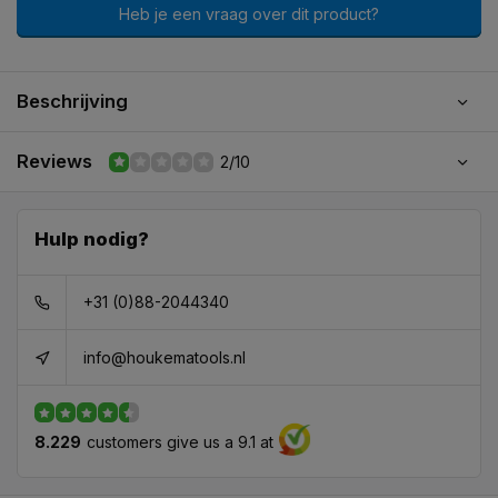
Heb je een vraag over dit product?
Beschrijving
Reviews
2/10
Hulp nodig?
+31 (0)88-2044340
info@houkematools.nl
8.229
customers give us a 9.1 at