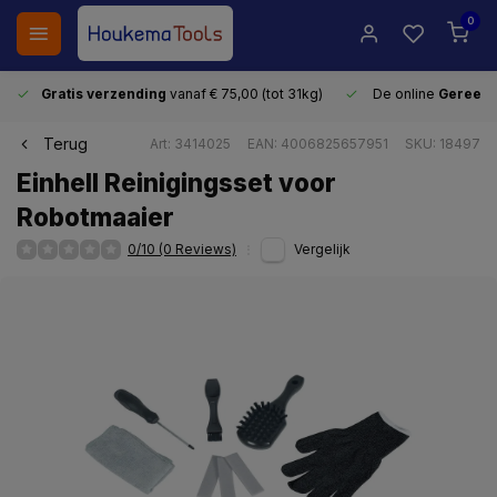
0
Gratis verzending
vanaf € 75,00 (tot 31kg)
De online
Gereeds
Terug
Art: 3414025
EAN: 4006825657951
SKU: 18497
Einhell Reinigingsset voor
Robotmaaier
0/10 (0 Reviews)
Vergelijk