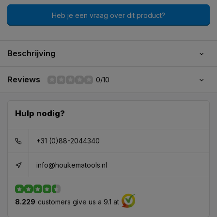
Heb je een vraag over dit product?
Beschrijving
Reviews
0/10
Hulp nodig?
+31 (0)88-2044340
info@houkematools.nl
8.229
customers give us a 9.1 at