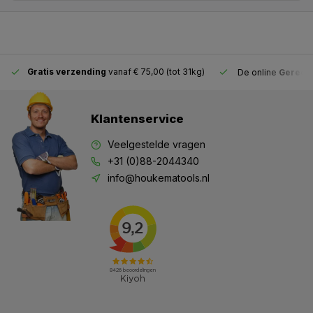
Gratis verzending
vanaf € 75,00 (tot 31kg)
De online
Gereeds
Klantenservice
Veelgestelde vragen
+31 (0)88-2044340
info@houkematools.nl