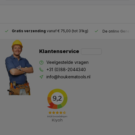
Gratis verzending
vanaf € 75,00 (tot 31kg)
De online
Gereeds
Klantenservice
Veelgestelde vragen
+31 (0)88-2044340
info@houkematools.nl