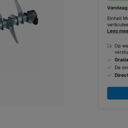
Vandaag
Einhell 
verticute
Lees me
Op we
verst
Grati
De on
Direc