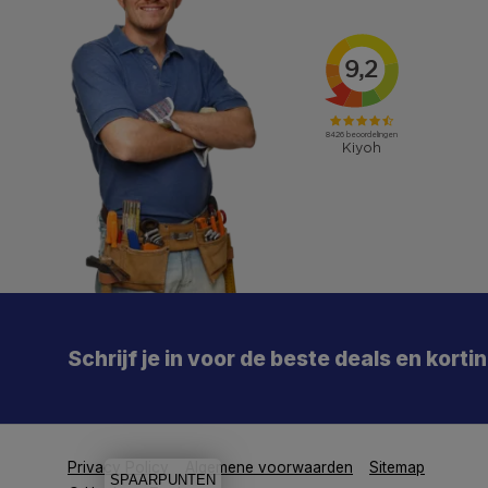
X
Meld je aan en mis geen enkele actie, aanbieding
of nieuwe deal meer. Én je krijgt direct €5 korting!
Schrijf je in voor de beste deals en korti
Particulier
Zakelijk
Je
Privacy Policy
Algemene voorwaarden
Sitemap
SPAARPUNTEN
Aanmelden
De 