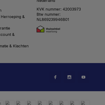
Nederland
KVK nummer: 42003973
n
Btw nummer:
 Herroeping &
NL869239946B01
rantie
ccount &
matie & Klachten