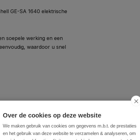
hell GE-SA 1640 elektrische
en soepele werking en een
 eenvoudig, waardoor u snel
Over de cookies op deze website
We maken gebruik van cookies om gegevens m.b.t. de prestaties
rticuteerder kunt u uw
en het gebruik van deze website te verzamelen & analyseren, om
 de gezondheid van het gras