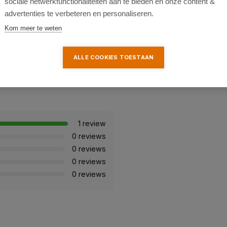
sociale netwerkfunctionaliteiten aan te bieden en onze content &
ls draagt bij aan een
advertenties te verbeteren en personaliseren.
Kom meer te weten
ALLE COOKIES TOESTAAN
1 review
0 reviews
0 reviews
0 reviews
0 reviews