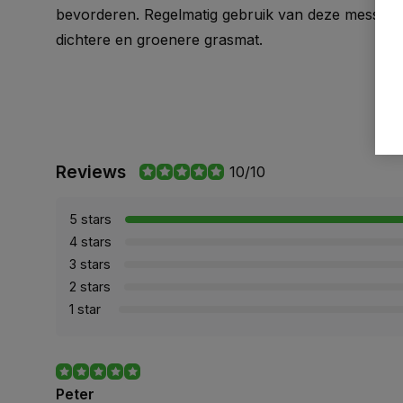
bevorderen. Regelmatig gebruik van deze messenwa
dichtere en groenere grasmat.
Reviews
10/10
5 stars
4 stars
3 stars
2 stars
1 star
Peter