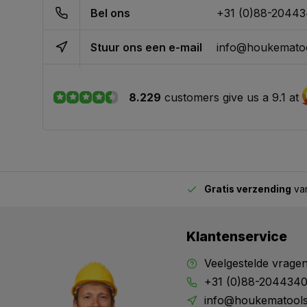
Bel ons
+31 (0)88-2044
Stuur ons een e-mail
info@houkematoo
8.229
customers give us a 9.1 at
Gratis verzending
van
2.00 uur besteld,
vandaag verstuurd
Klantenservice
Veelgestelde vrage
+31 (0)88-204434
info@houkematools