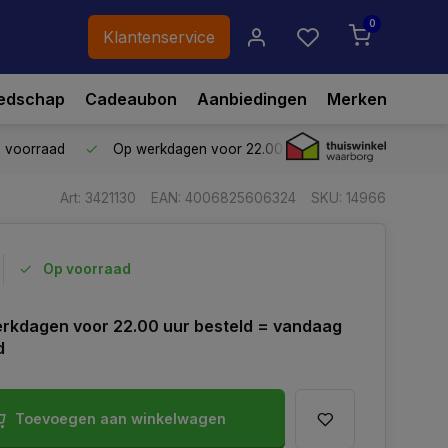
0
Klantenservice
edschap
Cadeaubon
Aanbiedingen
Merken
p voorraad
Op werkdagen voor 22.00 uur besteld,
vandaag ve
Art: 3421130
EAN: 4006825606324
SKU: 14966
Op voorraad
rkdagen voor 22.00 uur besteld = vandaag
d
Toevoegen aan winkelwagen