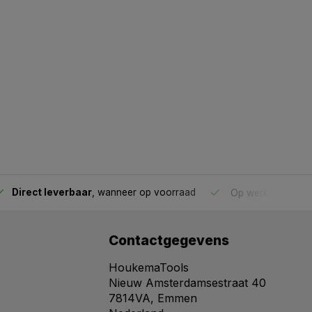
Direct leverbaar
, wanneer op voorraad
Op werkdagen voo
Contactgegevens
HoukemaTools
Nieuw Amsterdamsestraat 40
7814VA, Emmen