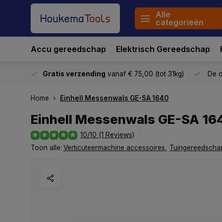
Alle
categorieën
Accu gereedschap
Elektrisch Gereedschap
stuurd
Gratis verzending
vanaf € 75,00 (tot 31kg)
De o
Home
Einhell Messenwals GE-SA 1640
Einhell Messenwals GE-SA 16
10/10 (1 Reviews)
Toon alle:
Verticuteermachine accessoires
,
Tuingereedscha