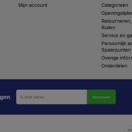
Mijn account
Categorieën
Openingstijde
Retourneren,
Ruilen
Service en ga
Persoonlijk a
Spaarpunten
Overige infor
Onderdelen
ngen
Abonneer
 hebt de weg vrij gemaaid naar €5 korting!
kortingscode is onderweg naar je mailbox.