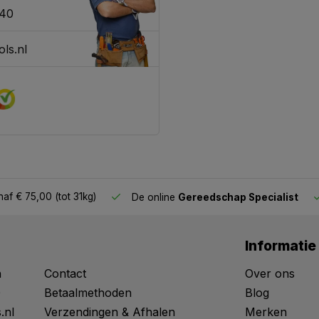
340
ls.nl
af € 75,00 (tot 31kg)
De online
Gereedschap Specialist
Informatie
n
Contact
Over ons
0
Betaalmethoden
Blog
.nl
Verzendingen & Afhalen
Merken