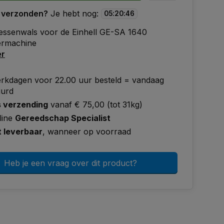
 verzonden?
Je hebt nog:
05
:
20
:
45
Messenwals voor de Einhell GE-SA 1640
ermachine
er
rkdagen voor 22.00 uur besteld = vandaag
uurd
s verzending
vanaf € 75,00 (tot 31kg)
line
Gereedschap Specialist
t leverbaar
, wanneer op voorraad
Heb je een vraag over dit product?