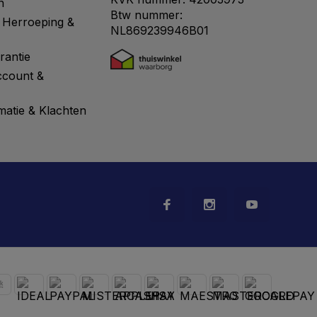
n
Btw nummer:
 Herroeping &
NL869239946B01
rantie
ccount &
matie & Klachten