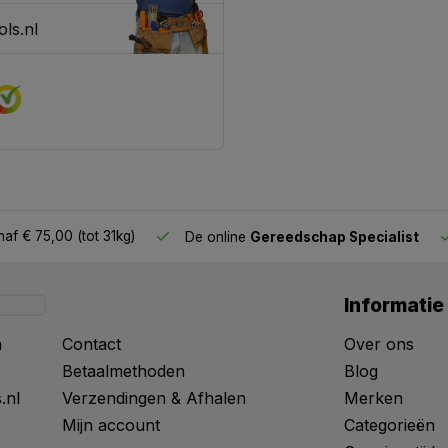
ls.nl
af € 75,00 (tot 31kg)
De online
Gereedschap Specialist
Informatie
n
Contact
Over ons
0
Betaalmethoden
Blog
.nl
Verzendingen & Afhalen
Merken
Mijn account
Categorieën