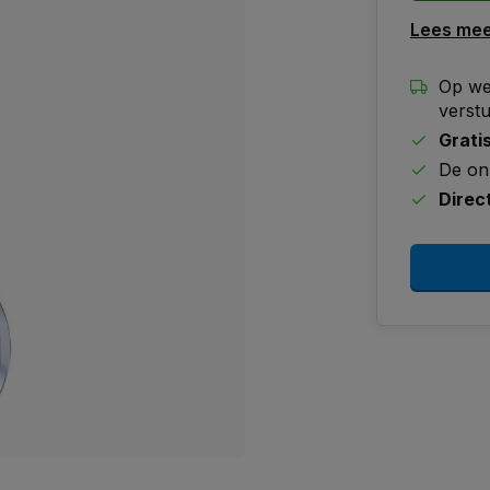
Lees me
Op we
verst
Grati
De on
Direc