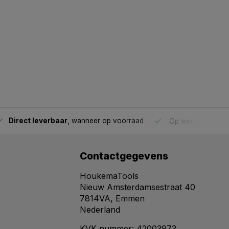
Direct leverbaar
, wanneer op voorraad
Op werkdagen voo
Contactgegevens
HoukemaTools
Nieuw Amsterdamsestraat 40
7814VA, Emmen
Nederland
KVK nummer: 42003973