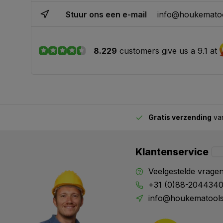
Stuur ons een e-mail
info@houkematoo
8.229
customers give us a 9.1 at
Gratis verzending
van
2.00 uur besteld,
vandaag verstuurd
Klantenservice
Veelgestelde vrage
+31 (0)88-204434
info@houkematools