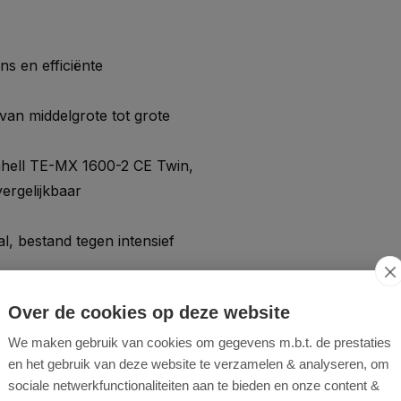
s en efficiënte
an middelgrote tot grote
nhell TE-MX 1600-2 CE Twin,
ergelijkbaar
, bestand tegen intensief
t te zetten voor veilig
Over de cookies op deze website
We maken gebruik van cookies om gegevens m.b.t. de prestaties
en het gebruik van deze website te verzamelen & analyseren, om
sociale netwerkfunctionaliteiten aan te bieden en onze content &