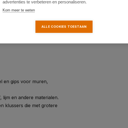
advertenties te verbeteren en personaliseren.
Kom meer te weten
 vergelijkbare machines
ALLE COOKIES TOESTAAN
m en andere bouwmaterialen.
 en gips voor muren,
 lijm en andere materialen.
n klussers die met grotere