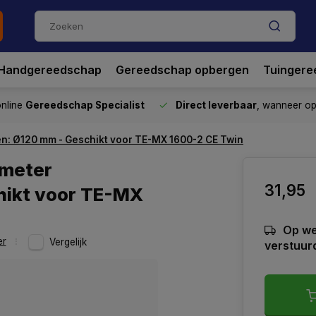
Handgereedschap
Gereedschap opbergen
Tuingere
nline
Gereedschap Specialist
Direct leverbaar
, wanneer o
n: Ø120 mm - Geschikt voor TE-MX 1600-2 CE Twin
ameter
31,95
hikt voor TE-MX
Op we
er
Vergelijk
verstuur