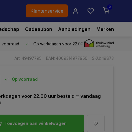
0
Klantenservice
edschap
Cadeaubon
Aanbiedingen
Merken
p voorraad
Op werkdagen voor 22.00 uur besteld,
vandaag ve
Art: 49497795
EAN: 4009314977950
SKU: 19873
Op voorraad
rkdagen voor 22.00 uur besteld = vandaag
d
Toevoegen aan winkelwagen