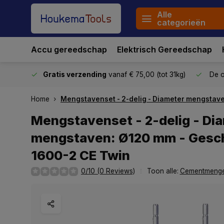
Alle
categorieën
Accu gereedschap
Elektrisch Gereedschap
stuurd
Gratis verzending
vanaf € 75,00 (tot 31kg)
De o
Home
Mengstavenset - 2-delig - Diameter mengstave
Mengstavenset - 2-delig - Di
mengstaven: Ø120 mm - Gesc
1600-2 CE Twin
0/10 (0 Reviews)
Toon alle:
Cementmeng