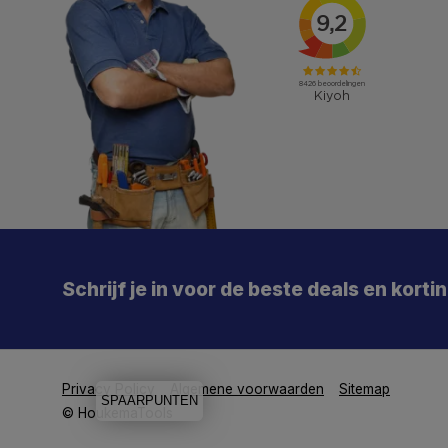
X
Meld je aan en mis geen enkele actie, aanbieding
of nieuwe deal meer. Én je krijgt direct €5 korting!
Schrijf je in voor de beste deals en korti
Je
De 
Particulier
Zakelijk
Privacy Policy
Algemene voorwaarden
Sitemap
SPAARPUNTEN
Aanmelden
© HoukemaTools