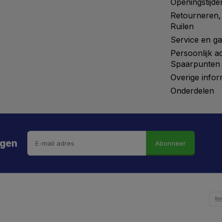
Openingstijde
Retourneren,
Ruilen
Service en ga
Persoonlijk a
Spaarpunten
Overige infor
Onderdelen
ngen
Abonneer
 hebt de weg vrij gemaaid naar €5 korting!
kortingscode is onderweg naar je mailbox.