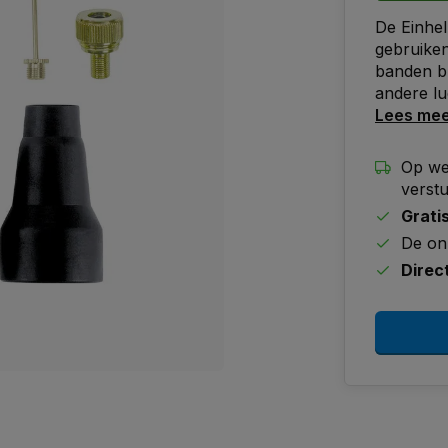
De Einhel
gebruiken
banden bl
andere lu
Lees me
Op we
verst
Grati
De on
Direc