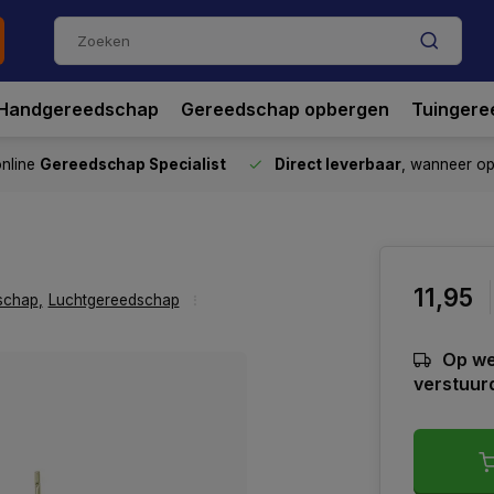
Handgereedschap
Gereedschap opbergen
Tuingere
nline
Gereedschap Specialist
Direct leverbaar
, wanneer o
11,95
schap
,
Luchtgereedschap
Op we
verstuur