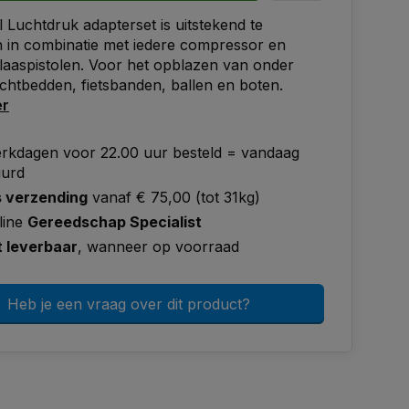
l Luchtdruk adapterset is uitstekend te
 in combinatie met iedere compressor en
aaspistolen. Voor het opblazen van onder
chtbedden, fietsbanden, ballen en boten.
er
rkdagen voor 22.00 uur besteld = vandaag
uurd
s verzending
vanaf € 75,00 (tot 31kg)
line
Gereedschap Specialist
t leverbaar
, wanneer op voorraad
Heb je een vraag over dit product?