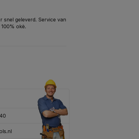
r snel geleverd. Service van
n 100% okè.
340
ls.nl