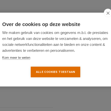
Over de cookies op deze website
We maken gebruik van cookies om gegevens m.b.t. de prestaties
3 reviews
en het gebruik van deze website te verzamelen & analyseren, om
0 reviews
sociale netwerkfunctionaliteiten aan te bieden en onze content &
0 reviews
advertenties te verbeteren en personaliseren.
0 reviews
Kom meer te weten
0 reviews
ALLE COOKIES TOESTAAN