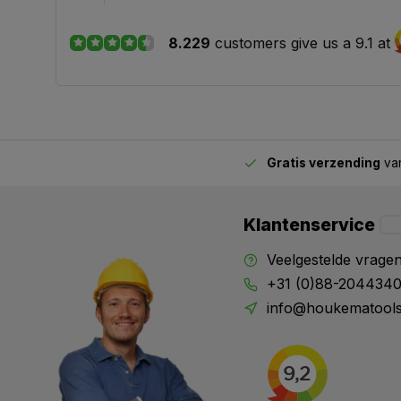
8.229
customers give us a 9.1 at
Gratis verzending
van
2.00 uur besteld,
vandaag verstuurd
Klantenservice
Veelgestelde vrage
+31 (0)88-204434
info@houkematools