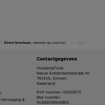
Direct leverbaar
, wanneer op voorraad
Op werkdagen voo
Contactgegevens
HoukemaTools
Nieuw Amsterdamsestraat 40
7814VA, Emmen
Nederland
KVK nummer: 42003973
n
Btw nummer:
 Herroeping &
NL869239946B01