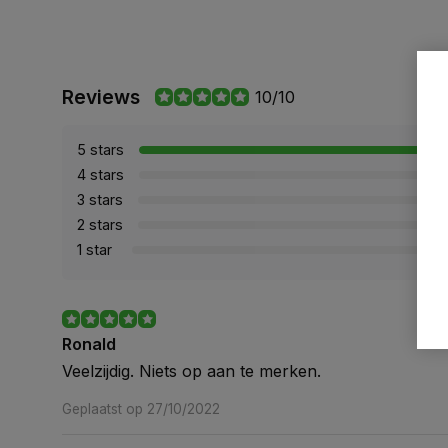
Reviews
10/10
5 stars
4 stars
3 stars
2 stars
1 star
Ronald
Veelzijdig. Niets op aan te merken.
Geplaatst op 27/10/2022