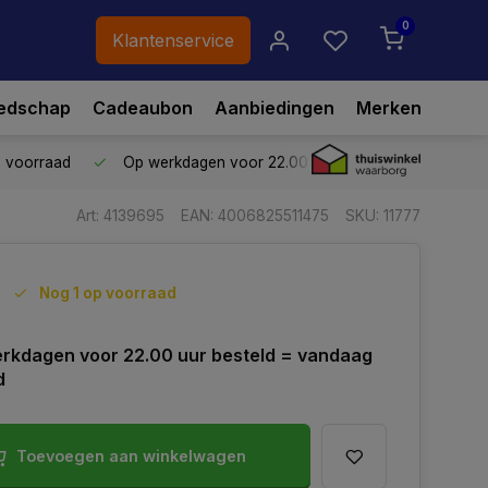
0
Klantenservice
edschap
Cadeaubon
Aanbiedingen
Merken
p voorraad
Op werkdagen voor 22.00 uur besteld,
vandaag ve
Art: 4139695
EAN: 4006825511475
SKU: 11777
Nog 1 op voorraad
rkdagen voor 22.00 uur besteld = vandaag
d
Toevoegen aan winkelwagen