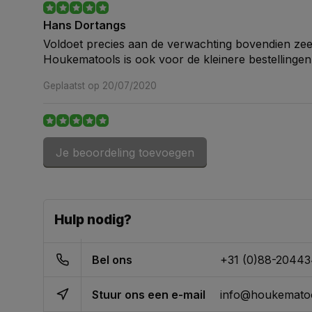
Hans Dortangs
Voldoet precies aan de verwachting bovendien zee
Houkematools is ook voor de kleinere bestellinge
Geplaatst op 20/07/2020
I. de Jong
Je beoordeling toevoegen
Binnen 24 uur geleverd
Geplaatst op 15/06/2020
Hulp nodig?
Bel ons
+31 (0)88-2044
Stuur ons een e-mail
info@houkematoo