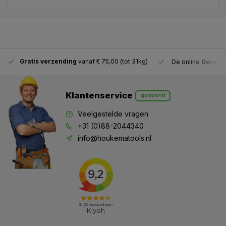
Gratis verzending
vanaf € 75,00 (tot 31kg)
De online
Gereeds
Klantenservice
geopend
Veelgestelde vragen
+31 (0)88-2044340
info@houkematools.nl