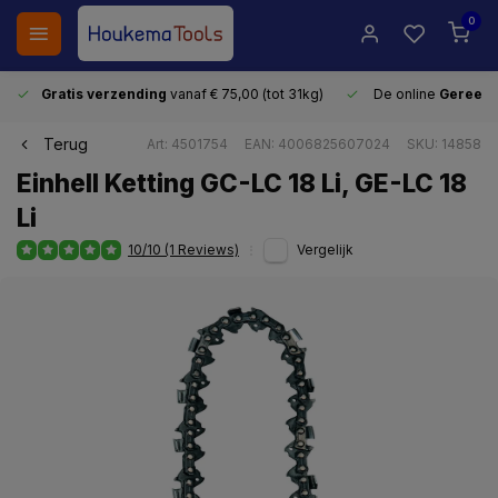
0
Gratis verzending
vanaf € 75,00 (tot 31kg)
De online
Gereeds
Terug
Art: 4501754
EAN: 4006825607024
SKU: 14858
Einhell Ketting GC-LC 18 Li, GE-LC 18
Li
10/10 (1 Reviews)
Vergelijk