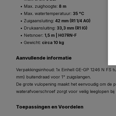
• Max. zuighoogte:
8 m
• Max. watertemperatuur:
35 °C
• Zuigaansluiting:
42 mm (R1 1/4 AG)
• Drukaansluiting:
33,3 mm (R1 IG)
• Netsnoer:
1,5 m | H07RN-F
• Gewicht:
circa 10 kg
Aanvullende informatie
Verpakkingsinhoud: 1x Einhell GE-GP 1246 N FS tu
mm) buitendraad voor 1" zuigslangen.
De grote vulopening maakt het eenvoudig om de pom
waterafvoerschroef zorgt voor veilig leeglopen bij
Toepassingen en Voordelen