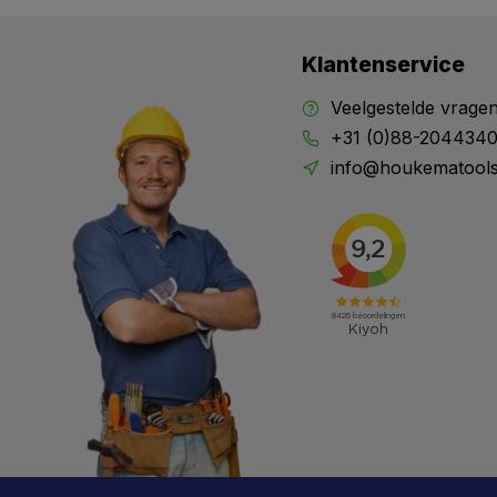
Klantenservice
Veelgestelde vrage
+31 (0)88-204434
info@houkematools
X
Meld je aan en mis geen enkele actie, aanbieding
of nieuwe deal meer. Én je krijgt direct €5 korting!