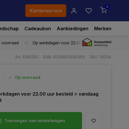
0
Klantenservice
edschap
Cadeaubon
Aanbiedingen
Merken
p voorraad
Op werkdagen voor 22.00 uur besteld,
vandaag ve
Art: 4180360
EAN: 4006825640366
SKU: 16094
Op voorraad
rkdagen voor 22.00 uur besteld = vandaag
d
Toevoegen aan winkelwagen