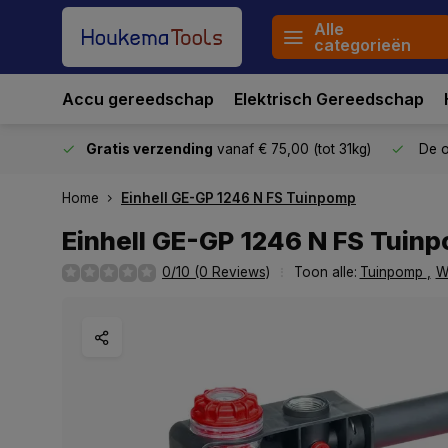
Alle
categorieën
Accu gereedschap
Elektrisch Gereedschap
stuurd
Gratis verzending
vanaf € 75,00 (tot 31kg)
De o
Home
Einhell GE-GP 1246 N FS Tuinpomp
Einhell GE-GP 1246 N FS Tuin
0/10 (0 Reviews)
Toon alle:
Tuinpomp
,
W