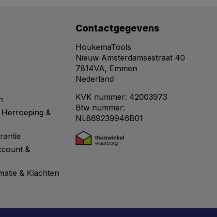
Contactgegevens
HoukemaTools
Nieuw Amsterdamsestraat 40
7814VA, Emmen
Nederland
KVK nummer: 42003973
n
Btw nummer:
 Herroeping &
NL869239946B01
rantie
ccount &
matie & Klachten