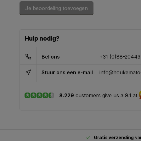
Je beoordeling toevoegen
Hulp nodig?
Bel ons
+31 (0)88-2044
Stuur ons een e-mail
info@houkematoo
8.229
customers give us a 9.1 at
Gratis verzending
van
2.00 uur besteld,
vandaag verstuurd