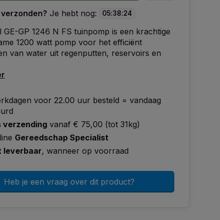
 verzonden?
Je hebt nog:
05
:
38
:
23
l GE-GP 1246 N FS tuinpomp is een krachtige
me 1200 watt pomp voor het efficiënt
 van water uit regenputten, reservoirs en
er
rkdagen voor 22.00 uur besteld = vandaag
uurd
s verzending
vanaf € 75,00 (tot 31kg)
line
Gereedschap Specialist
t leverbaar
, wanneer op voorraad
Heb je een vraag over dit product?