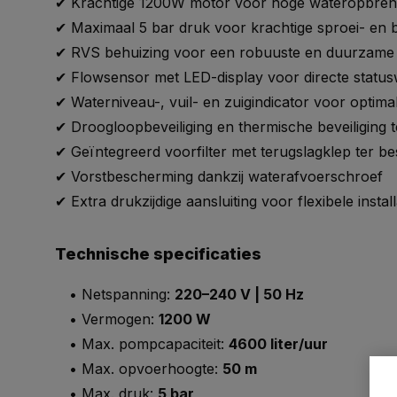
✔ Krachtige 1200W motor voor hoge wateropbreng
✔ Maximaal 5 bar druk voor krachtige sproei- en
✔ RVS behuizing voor een robuuste en duurzame 
✔ Flowsensor met LED-display voor directe statu
✔ Waterniveau-, vuil- en zuigindicator voor optima
✔ Droogloopbeveiliging en thermische beveiliging 
✔ Geïntegreerd voorfilter met terugslagklep ter 
✔ Vorstbescherming dankzij waterafvoerschroef
✔ Extra drukzijdige aansluiting voor flexibele install
Technische specificaties
• Netspanning:
220–240 V | 50 Hz
• Vermogen:
1200 W
• Max. pompcapaciteit:
4600 liter/uur
• Max. opvoerhoogte:
50 m
• Max. druk:
5 bar