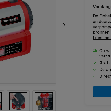
Vandaag
De Einhel
en duurza
verpompen
bronnen
Lees me
Op we
verst
Grati
De on
Direc