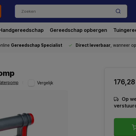
Handgereedschap
Gereedschap opbergen
Tuingere
nline
Gereedschap Specialist
Direct leverbaar
, wanneer o
pomp
176,28
aterpomp
Vergelijk
Op we
verstuur