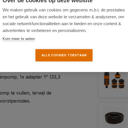
Over de cookies op deze website
We maken gebruik van cookies om gegevens m.b.t. de prestaties
en het gebruik van deze website te verzamelen & analyseren, om
sociale netwerkfunctionaliteiten aan te bieden en onze content &
advertenties te verbeteren en personaliseren.
Kom meer te weten
ALLE COOKIES TOESTAAN
inpomp, 1x adapter 1" (33,3
p te vullen, terwijl de
 vorstperiodes.