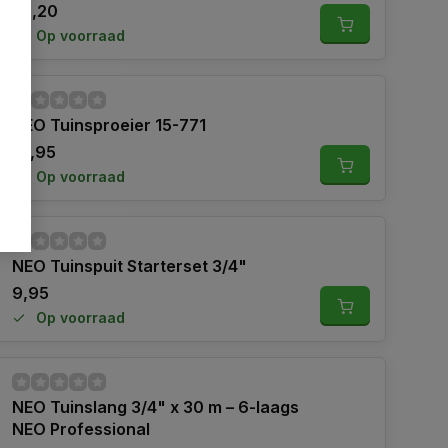
25,20
Op voorraad
NEO Tuinsproeier 15-771
18,95
Op voorraad
NEO Tuinspuit Starterset 3/4"
9,95
Op voorraad
NEO Tuinslang 3/4" x 30 m – 6-laags
NEO Professional