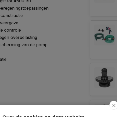
st tot 4600 l/u
 beregeningstoepassingen
constructie
sweergave
le controle
tegen overbelasting
bescherming van de pomp
atie