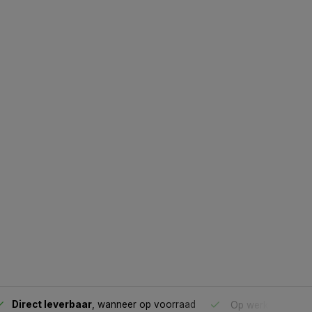
Direct leverbaar
, wanneer op voorraad
Op werkdagen voo