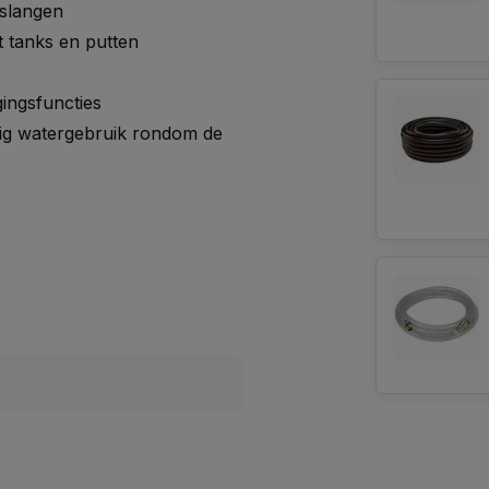
nslangen
 tanks en putten
gingsfuncties
dig watergebruik rondom de