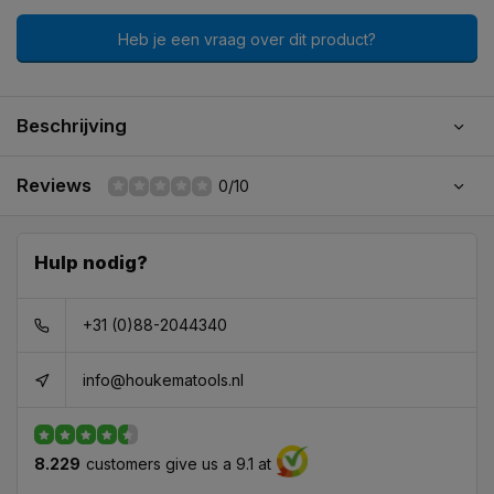
Heb je een vraag over dit product?
Beschrijving
Reviews
0/10
Hulp nodig?
+31 (0)88-2044340
info@houkematools.nl
8.229
customers give us a 9.1 at