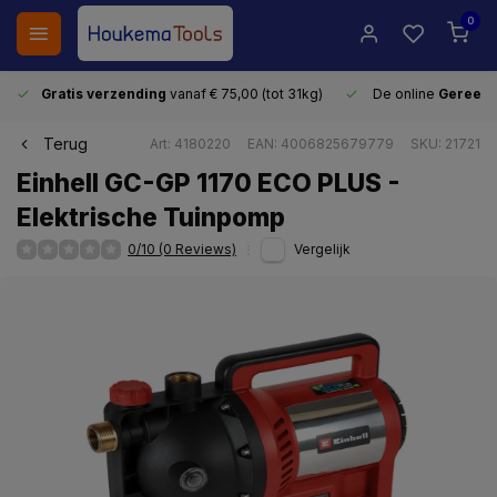
0
Gratis verzending
vanaf € 75,00 (tot 31kg)
De online
Gereeds
Terug
Art: 4180220
EAN: 4006825679779
SKU: 21721
Einhell GC-GP 1170 ECO PLUS -
Elektrische Tuinpomp
0/10 (0 Reviews)
Vergelijk