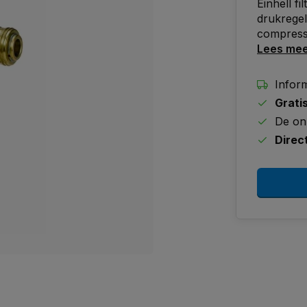
Einhell fi
drukregel
compresso
Lees me
Inform
Grati
De on
Direc