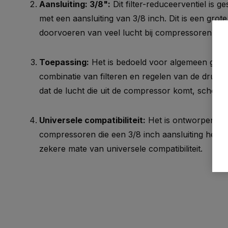
Aansluiting: 3/8":
Dit filter-reduceerventiel is 
met een aansluiting van 3/8 inch. Dit is een grote
doorvoeren van veel lucht bij compressoren en
Toepassing:
Het is bedoeld voor algemeen geb
combinatie van filteren en regelen van de druk 
dat de lucht die uit de compressor komt, schoon
Universele compatibiliteit:
Het is ontworpen om 
compressoren die een 3/8 inch aansluiting hebbe
zekere mate van universele compatibiliteit.