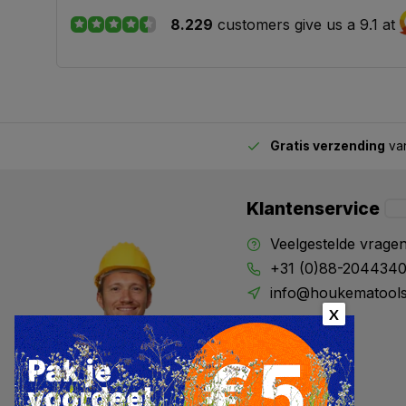
8.229
customers give us a 9.1 at
Gratis verzending
van
2.00 uur besteld,
vandaag verstuurd
Klantenservice
Veelgestelde vrage
+31 (0)88-204434
info@houkematools
X