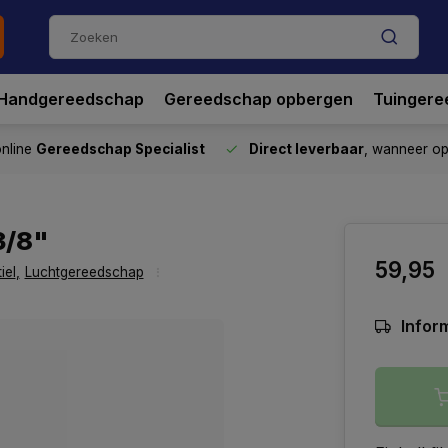
Handgereedschap
Gereedschap opbergen
Tuingere
nline
Gereedschap Specialist
Direct leverbaar
, wanneer o
3/8"
59,95
iel
,
Luchtgereedschap
Inform