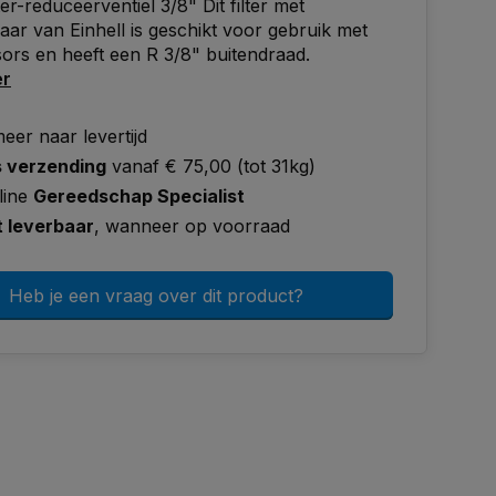
lter-reduceerventiel 3/8" Dit filter met
aar van Einhell is geschikt voor gebruik met
rs en heeft een R 3/8" buitendraad.
er
eer naar levertijd
s verzending
vanaf € 75,00 (tot 31kg)
line
Gereedschap Specialist
t leverbaar
, wanneer op voorraad
Heb je een vraag over dit product?