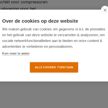
geschikt voor compressoren
 uitvoering voor het
 persluchtgereedschappen.
Over de cookies op deze website
ruik met compressoren. De
We maken gebruik van cookies om gegevens m.b.t. de prestaties
en het gebruik van deze website te verzamelen & analyseren, om
is handig om ervoor te zorgen
sociale netwerkfunctionaliteiten aan te bieden en onze content &
 en op de gewenste druk is.
advertenties te verbeteren en personaliseren.
Kom meer te weten
te worden gebruikt met alle
n. Dit geeft het product een
ALLE COOKIES TOESTAAN