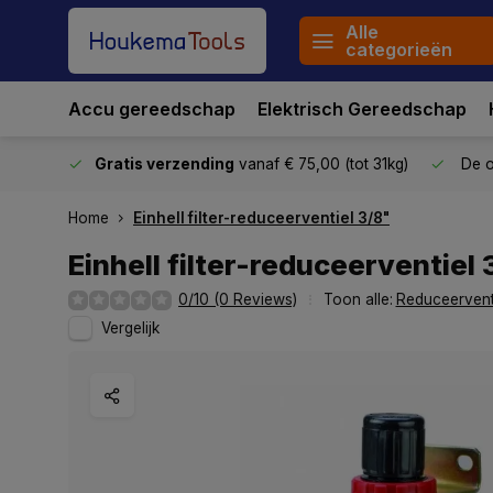
Alle
categorieën
Accu gereedschap
Elektrisch Gereedschap
stuurd
Gratis verzending
vanaf € 75,00 (tot 31kg)
De o
Home
Einhell filter-reduceerventiel 3/8"
Einhell filter-reduceerventiel 
0/10 (0 Reviews)
Toon alle:
Reduceervent
Vergelijk