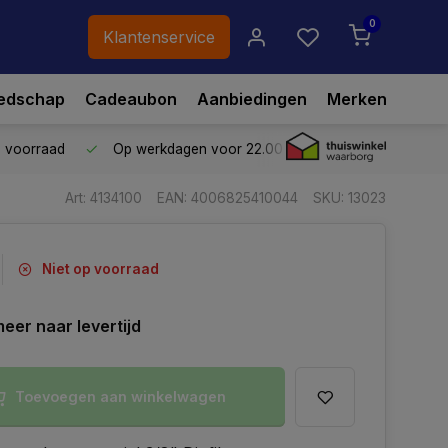
0
Klantenservice
edschap
Cadeaubon
Aanbiedingen
Merken
p voorraad
Op werkdagen voor 22.00 uur besteld,
vandaag ve
Art: 4134100
EAN: 4006825410044
SKU: 13023
Niet op voorraad
eer naar levertijd
Toevoegen aan winkelwagen