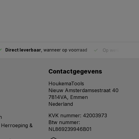
Direct leverbaar
, wanneer op voorraad
Op werkdagen voo
Contactgegevens
HoukemaTools
Nieuw Amsterdamsestraat 40
7814VA, Emmen
Nederland
KVK nummer: 42003973
n
Btw nummer:
 Herroeping &
NL869239946B01