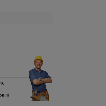
340
ls.nl