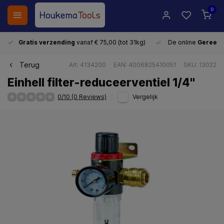
0
Gratis verzending
vanaf € 75,00 (tot 31kg)
De online
Gereeds
Terug
Art: 4134200
EAN: 4006825410051
SKU: 13022
Einhell filter-reduceerventiel 1/4"
0/10 (0 Reviews)
Vergelijk