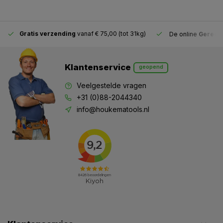
Gratis verzending
vanaf € 75,00 (tot 31kg)
De online
Gereeds
Klantenservice
geopend
Veelgestelde vragen
+31 (0)88-2044340
info@houkematools.nl