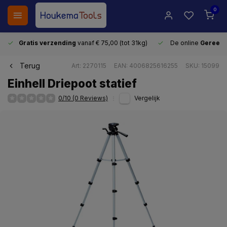
0
Gratis verzending
vanaf € 75,00 (tot 31kg)
De online
Gereeds
Terug
Art: 2270115
EAN: 4006825616255
SKU: 15099
Einhell Driepoot statief
0/10 (0 Reviews)
Vergelijk