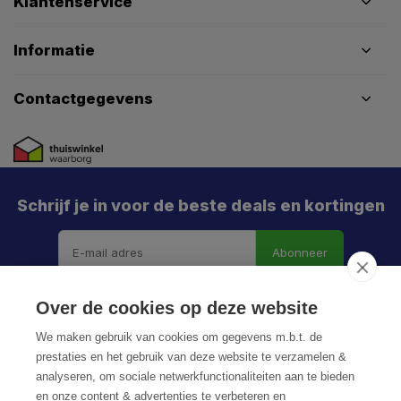
Klantenservice
Informatie
Contactgegevens
Schrijf je in voor de beste deals en kortingen
Abonneer
X
Meld je aan en mis geen enkele actie, aanbieding
Over de cookies op deze website
of nieuwe deal meer. Én je krijgt direct €5 korting!
We maken gebruik van cookies om gegevens m.b.t. de
prestaties en het gebruik van deze website te verzamelen &
analyseren, om sociale netwerkfunctionaliteiten aan te bieden
en onze content & advertenties te verbeteren en